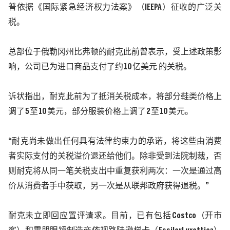
普依据《国际紧急经济权力法案》（
IEEPA
）征收的广泛关
税。
总部位于俄勒冈州比弗顿的耐克此前曾表示，受上述政策影
响，公司已为进口商品支付了约
10
亿美元 的关税。
诉状指出，耐克此前为了抵消关税成本，将部分鞋类价格上
调了
5
至
10
美元，部分服装价格上调了
2
至
10
美元。
“耐克尚未做出任何具有法律约束力的承诺，将这些由消费
者实际支付的关税溢价退还给他们。除非受到法院制裁，否
则耐克将从同一笔关税支出中重复获利两次：一次是通过高
价从消费者手中获取，另一次是从联邦政府获得退税。”
耐克未立即回应置评请求。目前，已有包括
Costco
（开市