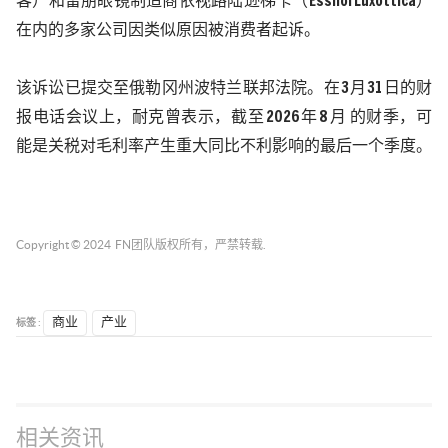
客）和雷朋眼镜制造商依视路陆逊梯卡（
EssilorLuxottica
）
在内的多家公司因类似原因被消费者起诉。
该诉讼已提交至俄勒冈州波特兰联邦法院。在
3
月
31
日的财
报电话会议上，耐克曾表示，截至
2026
年
8
月 的财季，可
能是关税对毛利率产生重大同比不利影响的最后一个季度。
Copyright © 2024
FN团队
版权所有，严禁转载.
标签 :
商业
产业
相关资讯