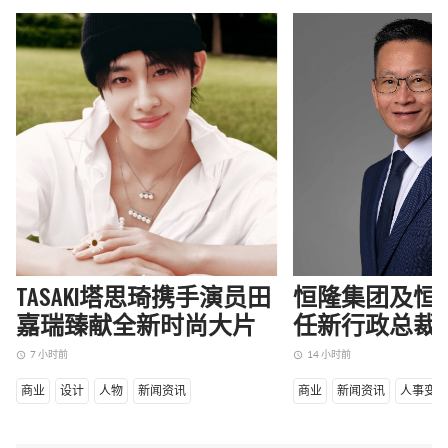
TASAKI塔思琦携手演员田
恒隆集团及恒
嘉瑞臻献全新时尚大片
任新行政总裁
7 小时前
14 小时前
access_time
access_time
商业
设计
人物
新闻资讯
商业
新闻资讯
人事变