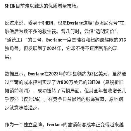
SHEIN目前难以触达的优质增量市场。
反过来说，委身于SHEIN，也是Everlane这艘“泰坦尼克号”在
触礁后为数不多的救生筏。曾几何时，凭借“透明定价”、
“道德工厂”的口号，Everlane一度是硅谷和纽约最耀眼的DTC
独角兽。但发展到了2024年，它却不得不直面残酷的现
实。
数据显示，
Everlane在2023年的销售额约为2亿美元，虽然通
过严苛的成本控制实现了近800万美元的EBITDA
（息税折旧
摊销前利润）
，成功扭转了亏损局面，但其全年营收增长几
乎停滞
（仅为1%）
。
在竞争日益惨烈的服饰赛道，原地踏
步就意味着退步。
作为一个独立品牌，Everlane的营销获客成本正变得越来越