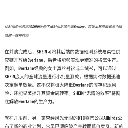
快时尚的代表品牌SHEIN收购了慢时尚品牌先驱Everlane，可谓本年度最具黑色幽
默的一桩并购案
在并购完成后，SHEIN可将其后端的数据预测系统与
柔性供
应链
开放给Everlane，后者将能够实现更精准的按需生产。
例如，
Everlane经典的女士真丝衬衫或羊绒衫，可以通过
SHEIN庞大的全球流量进行小批量测款，根据实时数据迅速
决定翻单数量。
这不仅将极大降低Everlane的库存积压风
险，还能显著提升其资金周转率。SHEIN “无情的效率”将彻
底解放Everlane的生产力。
就在几周前，另一家曾经风光无限的DTC零售公司
Allbirds
公
布了新的商业计划，它早已濒临破产并转而低价卖身，新的