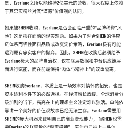
是，Everlane之所以能维持2亿美元的营收，很大程度上依赖
于其忠实粉丝对其“道德”价值观的认同。
如果被SHEIN收购，Everlane是否会面临严重的“品牌稀释”风
险？这是摆在面前的现实难题。如果为了迎合SHEIN的供应
链体系而牺牲面料品质或改变定价策略，Everlane极有可能
遭到原有忠实客户的抛弃。
因此，SHEIN在收购后必须给予
Everlane极大的品牌自治权，仅在底层数据和中台供应链层
面进行赋能，而在前端保持“肉体与精神上”的双重隔离。
SHEIN收购Everlane，本质上是一场效率对情怀的招安，也是
资本逐利本性下的必然选择。在经济增长放缓、全球消费分
级加剧的当下，高高在上的理想主义注定难以独活。单纯依
靠讲一个美好的价值观故事已经无法生存。Everlane需要用
SHEIN的庞大机器来证明自己的商业变现能力；而SHEIN也需
要Everlane这样精致的“橱窗模特”，来为自己披上一件体