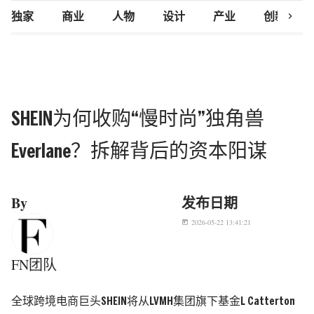
chevron_right
独家
商业
人物
设计
产业
创新研究
SHEIN为何收购“慢时尚”独角兽
Everlane？拆解背后的资本阳谋
By
发布日期
2026-05-22 13:41:21
today
FN团队
全球跨境电商巨头SHEIN将从LVMH集团旗下基金L Catterton