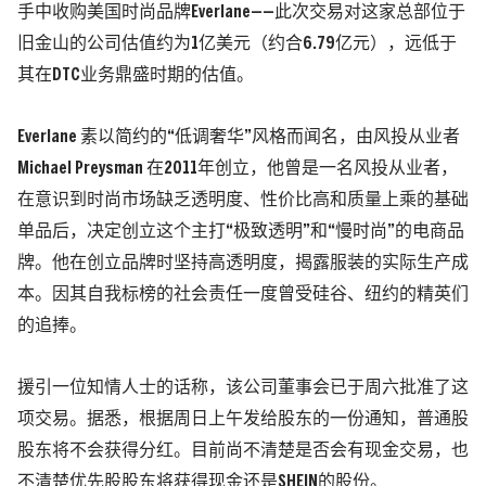
手中收购美国时尚品牌Everlane——此次交易对这家总部位于
旧金山的公司估值约为1亿美元
（约合6.79亿元）
，远低于
其在
DTC
业务鼎盛时期的估值。
Everlane
素以简约的“低调奢华”风格而闻名，由风投从业者
Michael Preysman 在2011年创立，他曾是一名风投从业者，
在意识到时尚市场缺乏透明度、性价比高和质量上乘的基础
单品后，决定创立这个主打“极致透明”和“慢时尚”的电商品
牌。他在创立品牌时坚持高透明度，揭露服装的实际生产成
本。因其自我标榜的社会责任一度曾受硅谷、纽约的精英们
的追捧。
援引一位知情人士的话称，该公司董事会已于周六批准了这
项交易。据悉，根据周日上午发给股东的一份通知，普通股
股东将不会获得分红。目前尚不清楚是否会有现金交易，也
不清楚优先股股东将获得现金还是SHEIN的股份。