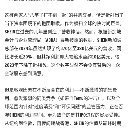
这桩两家人“八竿子打不到一起”的并购交易，恰是折射出了
当下资本困境下的抱团取暖。作为横扫全球的快时尚巨兽，
SHEIN在过去的几年里创造了营收神话。然而，根据新加坡
会计与企业管理局
（ACRA）
最新披露的数据，
SHEIN新加坡
总部在2024年虽然实现了约370亿至380亿美元的营收，同
比增长近20%，但其净利润却大幅缩水至约10亿美元，较
2023年下降了近40%。
这个数字显然不会令其背后的一众
全球股东感到满意。
但是客观因素在不断蚕食它的利润——
不断激增的销售费
用、愈发激烈的同类竞争
（如来自Temu的冲击）
，以及全
球范围内针对“过度消费”和“环保问题”的监管压力，正在吞
噬SHEIN的利润空间。
更为致命的是其IPO进程的屡屡受挫。
从纽约到伦敦，再传闻转战香港，SHEIN的估值从巅峰时期