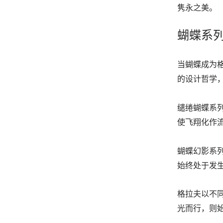
隽永之美。
蝴蝶系
当蝴蝶成为
的设计哲学
缱绻蝴蝶系
使飞翔化作
蝴蝶幻影系
始终处于发
格拉夫以不
光而行，则