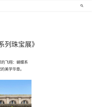
search
系列珠宝展》
璀璨的飞翔：蝴蝶系
纪的美学华章。