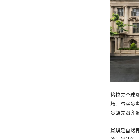
格拉夫全球零售
场，与演员惠
员胡先煦齐
蝴蝶是自然