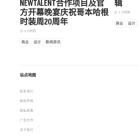
NEWTALENT合作项目及官
辑
方开幕晚宴庆祝哥本哈根
1 小时前
access_time
时装周20周年
商业
设计
1 小时后
access_time
商业
设计
新闻资讯
站点地图
联系我们
版权声明
隐私政策
广告合作
关于我们