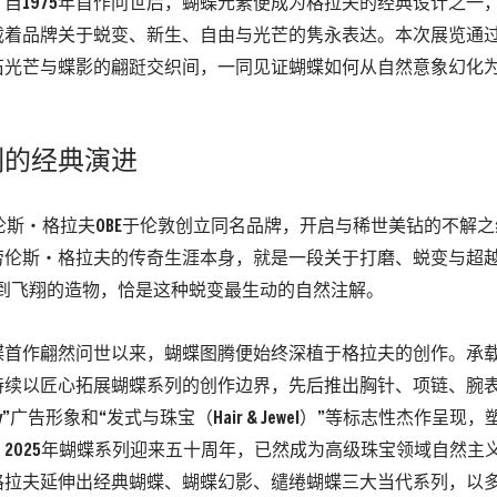
自1975年首作问世后，蝴蝶元素便成为格拉夫的经典设计之一
载着品牌关于蜕变、新生、自由与光芒的隽永表达。本次展览通
石光芒与蝶影的翩跹交织间，一同见证蝴蝶如何从自然意象幻化
列的经典演进
劳伦斯‧格拉夫OBE于伦敦创立同名品牌，开启与稀世美钻的不解
劳伦斯‧格拉夫的传奇生涯本身，就是一段关于打磨、蜕变与超
止到飞翔的造物，恰是这种蜕变最生动的自然注解。
蝴蝶首作翩然问世以来，蝴蝶图腾便始终深植于格拉夫的创作。承
持续以匠心拓展蝴蝶系列的创作边界，先后推出胸针、项链、腕
 Lady”广告形象和“发式与珠宝（Hair & Jewel）”等标志性杰作呈
2025年蝴蝶系列迎来五十周年，已然成为高级珠宝领域自然主
格拉夫延伸出经典蝴蝶、蝴蝶幻影、缱绻蝴蝶三大当代系列，以