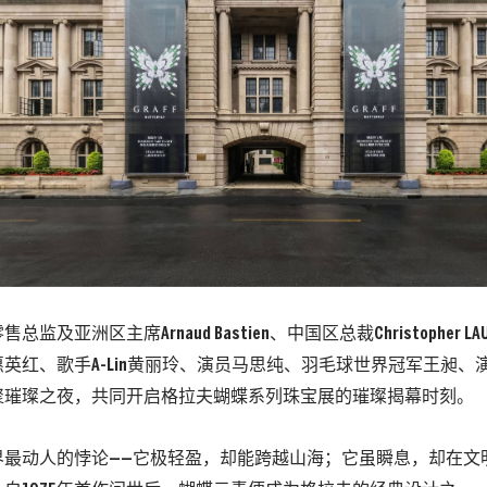
总监及亚洲区主席Arnaud Bastien、中国区总裁Christopher
英红、歌手A-Lin黄丽玲、演员马思纯、羽毛球世界冠军王昶、
聚璀璨之夜，共同开启格拉夫蝴蝶系列珠宝展的璀璨揭幕时刻。
界最动人的悖论——它极轻盈，却能跨越山海；它虽瞬息，却在文