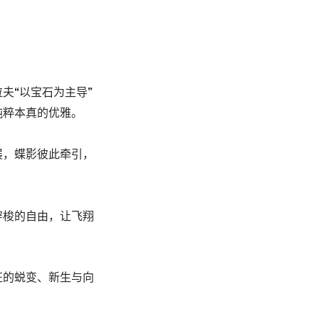
夫“以宝石为主导”
纯粹本真的优雅。
展，蝶影彼此牵引，
穿梭的自由，让飞翔
征的蜕变、新生与向