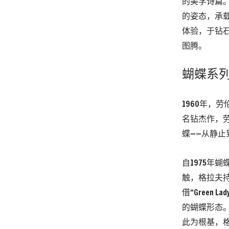
的美学诗篇。
的姿态，承
体验，于钻
图腾。
蝴蝶系
1960年，
名钻杰作，
蝶——从静
自1975年
触，格拉夫
借“Green
的蝴蝶形态。
此为根基，