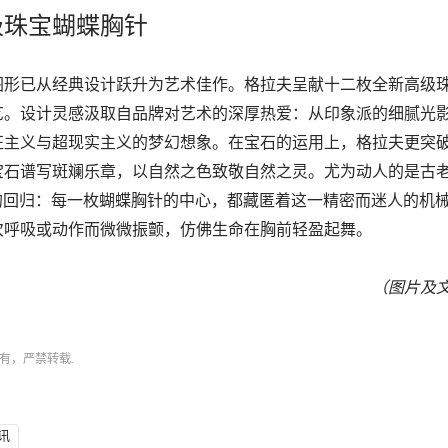
级珠宝蝴蝶胸针
图形已从经典设计跃升为艺术佳作。格拉夫呈献十二枚全新高级
艺。设计灵感汲取自品牌对艺术的深厚热爱：从印象派的细腻光
征主义与超现实主义的梦幻想象。在宝石的运用上，格拉夫更突
石谱写斑斓乐章，以自然之色致敬自然之灵。尤为动人的是古老的“
ant)”的回归：每一枚蝴蝶胸针的中心，都藏匿着这一精密而迷人的
次呼吸或动作而微微振颤，仿佛生命在胸前轻盈起舞。
（图片及
有，严禁转载.
讯