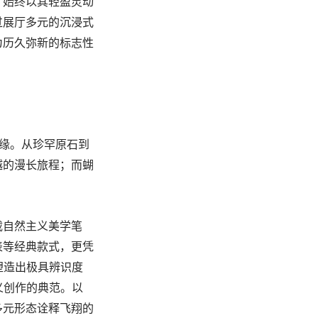
，始终以其轻盈灵动
过展厅多元的沉浸式
为历久弥新的标志性
之缘。从珍罕原石到
越的漫长旅程；而蝴
载自然主义美学笔
表等经典款式，更凭
现，塑造出极具辨识度
义创作的典范。以
多元形态诠释飞翔的