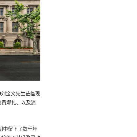
 LAU刘金文先生莅临现
演员娜扎、以及演
明中留下了数千年