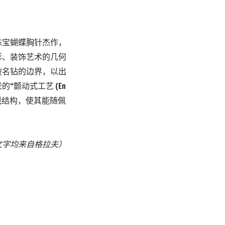
珠宝蝴蝶胸针杰作，
影、装饰艺术的几何
破名钻的边界，以出
颤动式工艺 (En
机械结构，使其能随佩
文字均来自
格拉夫
）