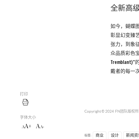
全新高
如今，蝴蝶
彰显幻变臻
张力，到象
众品质彩色宝
Trembl
戴者的每一
打印
Copyright © 2024
FN团队
版权所
字体大小
A+
A
A
A-
标签 :
商业
设计
新闻资