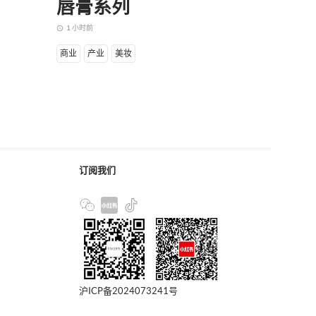
唇膏系列
季起
赛队
1 小时前
access_time
3 小时前
access_time
商业
产业
美妆
商业
设
订阅我们
沪ICP备2024073241号