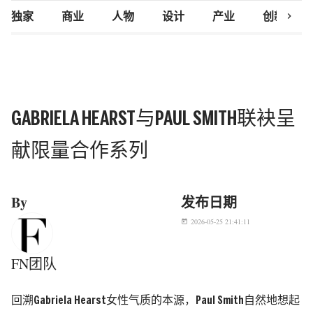
chevron_right
独家
商业
人物
设计
产业
创新研究
GABRIELA HEARST与PAUL SMITH联袂呈
献限量合作系列
By
发布日期
2026-05-25 21:41:11
today
FN团队
回溯
Gabriela Hearst
女性气质的本源，
Paul Smith
自然地想起