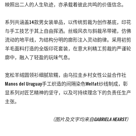
映照出二人的人生轨迹，亦承载着彼此共鸣的价值信念。
系列共涵盖
14
款男女装单品
，以传统剪裁为创作基底，
印花
与手工技艺于其上自由挥洒。
丝缎风衣与斜裁吊带裙，
仿佛
流动的地平线，
为结构分明的廓形注入灵动韵律。
采用
初剪
羊毛面料打造的全版印花套装，在意大利
精工剪裁的严谨轮
廓中，融入了轻盈的玩味气息。
宽松羊绒圆领衫
细腻软糯
，由乌拉圭
乡村女性公益合作社
Manos del Uruguay
手工织造的间隔染色
Welfat
纱线制成，
彰
显系列对匠艺精神
的坚守，以及可持续理念下的负责任生产
主张。
（图片及文字均来自GABRIELA HEARST
）