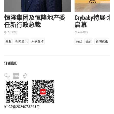
恒隆集团及恒隆地产委
Crybaby特展
任新行政总裁
启幕
5 小时后
4 小时后
access_time
access_time
商业
新闻资讯
人事变动
商业
设计
新闻资讯
订阅我们
沪ICP备2024073241号