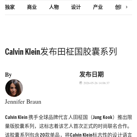
chevron_right
独家
商业
人物
设计
产业
创新研究
Calvin Klein发布田柾国胶囊系列
By
发布日期
2026-05-26 14:06:37
today
Jennifer Braun
Calvin Klein
携手全球品牌代言人田柾国（
Jung Kook
）推出限
量版胶囊系列，这标志着该艺人首次正式的时尚联名合作。
该胶囊系列包含
20
款单品，将
Calvin Klein
标志性的设计语言