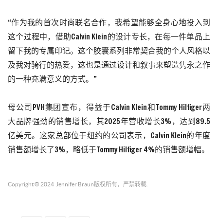
“作为我的首次时尚联名合作，我希望能够全身心地投入到
这个过程中，借助
Calvin Klein
的设计专长，在每一件单品上
留下我的专属印记。这个胶囊系列非常契合我的个人风格以
及我对骑行的热爱，这也是通过设计和叙事来塑造隽永之作
的一种充满意义的方式。”
母公司
PVH
集团宣布，得益于
Calvin Klein
和
Tommy Hilfiger
两
大品牌强劲的销售增长，其
2025
年营收增长
3%
，达到
89.5
亿美元。这家总部位于纽约的公司表示，
Calvin Klein
的年度
销售额增长了
3%
，略低于
Tommy Hilfiger 4%
的销售额增幅。
Copyright © 2024
Jennifer Braun
版权所有，严禁转载.