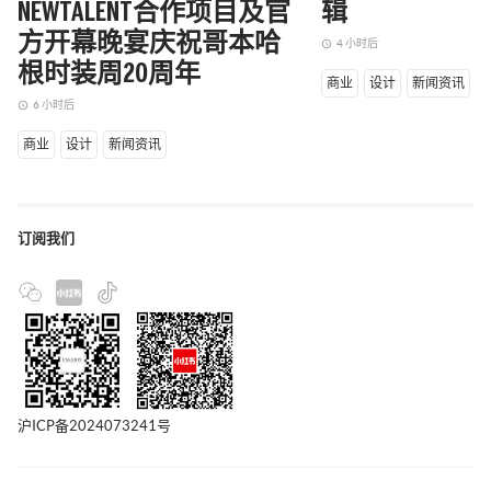
NEWTALENT合作项目及官
辑
方开幕晚宴庆祝哥本哈
4 小时后
access_time
根时装周20周年
商业
设计
新闻资讯
6 小时后
access_time
商业
设计
新闻资讯
订阅我们
沪ICP备2024073241号