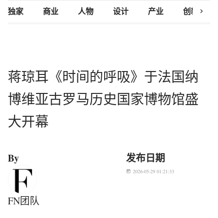
chevron_right
独家
商业
人物
设计
产业
创新研究
蒋琼耳《时间的呼吸》于法国纳
博维亚古罗马历史国家博物馆盛
大开幕
By
发布日期
2026-05-29 01:21:33
today
FN团队