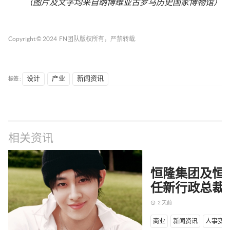
（图片及文字均来自
纳博维亚古罗马历史国家博物馆
）
Copyright © 2024
FN团队
版权所有，严禁转载.
标签 :
设计
产业
新闻资讯
相关资讯
恒隆集团及恒
任新行政总裁
2 天前
access_time
商业
新闻资讯
人事变