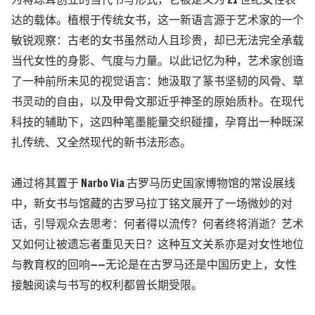
为蒋琼耳创立的当代书写形式，
它被定义为 21 世纪女性表
达的载体。植根于传统女书，这一新语言源于艺术家的一个
敏锐观察：古老的女书虽然动人且珍贵，却已无法完全承载
当代女性的身影、气度与力量。以此记忆为种，艺术家创造
了一种前所未见的视觉语言：她汲取了篆书坚韧的风骨、草
书灵动的自由，以及甲骨文那近乎神圣的原始质朴。在现代
科技的辅助下，这四种笔墨能量交织碰撞，孕育出一种既深
扎传统、又全然现代的新书法形态。
通过将其置于 Narbo Via 古罗马历史国家博物馆的常设展线
中，新女书与馆藏的古罗马拉丁铭文展开了一场微妙的对
话，引导观众去思考：何者得以流传？何者终将消逝？艺术
又如何让被遗忘者重见天日？这种互文关系亦是对女性地位
与教育权的回响——无论是在古罗马还是中国历史上，女性
接触阅读与书写的权利都曾长期受限。