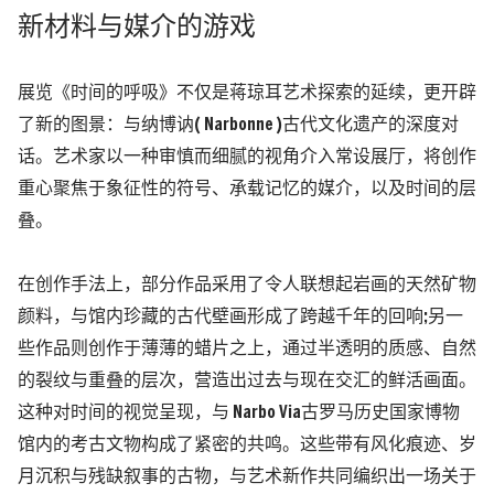
新材料与媒介的游戏
展览《时间的呼吸》不仅是蒋琼耳艺术探索的延续，更开辟
了新的图景：与纳博讷( Narbonne )古代文化遗产的深度对
话。艺术家以一种审慎而细腻的视角介入常设展厅，将创作
重心聚焦于象征性的符号、承载记忆的媒介，以及时间的层
叠。
在创作手法上，部分作品采用了令人联想起岩画的天然矿物
颜料，与馆内珍藏的古代壁画形
成了跨越千年的回响;另一
些作品则创作于薄薄的蜡片之上，通过半透明的质感、自然
的裂纹与重叠的层次，营造出过去与现在交汇的鲜活画面。
这种对时间的视觉呈现，与 Narbo Via古罗马历史国家博物
馆内的考古文物构成了紧密的共鸣。这些带有风化痕迹、岁
月沉积与残缺叙事的古物，与艺术新作共同编织出一场关于