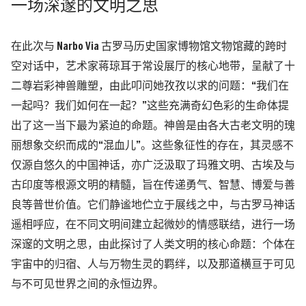
一场深邃的文明之思
在此次与 Narbo Via 古罗马历史国家博物馆文物馆藏的跨时
空对话中，艺术家蒋琼耳于常设展厅的核心地带，呈献了十
二尊岩彩神兽雕塑，由此叩问她孜孜以求的问题：“我们在
一起吗？我们如何在一起？”这些充满奇幻色彩的生命体提
出了这一当下最为紧迫的命题。神兽是由各大古老文明的瑰
丽想象交织而成的“混血儿”。这些象征性的存在，其灵感不
仅源自悠久的中国神话，亦广泛汲取了玛雅文明、古埃及与
古印度等根源文明的精髓，旨在传递勇气、智慧、博爱与善
良等普世价值。它们静谧地伫立于展线之中，与古罗马神话
遥相呼应，在不同文明间建立起微妙的情感联结，进行一场
深邃的文明之思，由此探讨了人类文明的核心命题：个体在
宇宙中的归宿、人与万物生灵的羁绊，以及那道横亘于可见
与不可见世界之间的永恒边界。