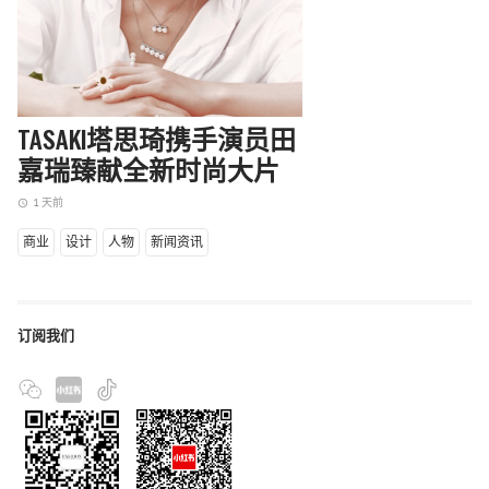
TASAKI塔思琦携手演员田
嘉瑞臻献全新时尚大片
1 天前
access_time
商业
设计
人物
新闻资讯
订阅我们