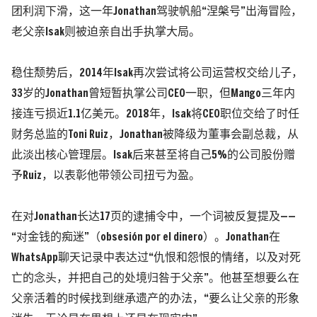
团利润下滑，这一年Jonathan驾驶帆船“涅槃号”出海冒险，
老父亲Isak则被迫亲自出手执掌大局。
稳住颓势后，2014年Isak再次尝试将公司运营权交给儿子，
33岁的Jonathan曾短暂执掌公司CEO一职，但Mango三年内
接连亏损近1.1亿美元。2018年，Isak将CEO职位交给了时任
财务总监的Toni Ruiz，Jonathan被降级为董事会副总裁，从
此淡出核心管理层。Isak后来甚至将自己5%的公司股份赠
予Ruiz，以表彰他带领公司扭亏为盈。
在对Jonathan长达17页的逮捕令中，一个词被反复提及——
“对金钱的痴迷”
（obsesión por el dinero）
。
Jonathan在
WhatsApp聊天记录中表达过“仇恨和怨恨的情绪，以及对死
亡的念头，并把自己的处境归咎于父亲”。他甚至想要么在
父亲活着的时候找到继承遗产的办法，“要么让父亲的形象