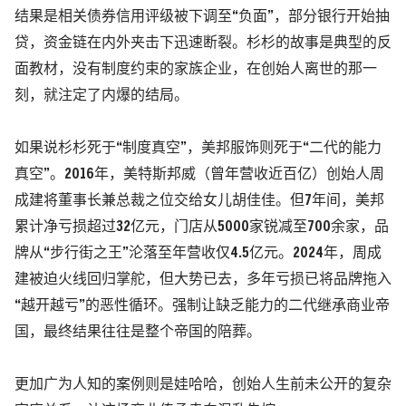
结果是相关债券信用评级被下调至“负面”，部分银行开始抽
贷，资金链在内外夹击下迅速断裂。杉杉的故事是典型的反
面教材，没有制度约束的家族企业，在创始人离世的那一
刻，就注定了内爆的结局。
如果说杉杉死于“制度真空”，
美邦服饰
则死于“二代的能力
真空”。2016年，美特斯邦威
（曾年营收近百亿）
创始人周
成建将董事长兼总裁之位交给女儿胡佳佳。但7年间，美邦
累计净亏损超过32亿元，门店从5000家锐减至700余家，品
牌从“步行街之王”沦落至年营收仅4.5亿元。2024年，周成
建被迫火线回归掌舵，但大势已去，多年亏损已将品牌拖入
“越开越亏”的恶性循环。强制让缺乏能力的二代继承商业帝
国，最终结果往往是整个帝国的陪葬。
更加广为人知的案例则是娃哈哈，创始人生前未公开的复杂