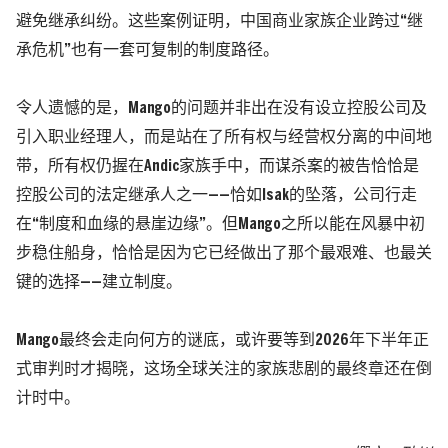
避免继承纠纷。
这些案例证明，中国商业家族企业跨过“继
承危机”也有一套可复制的制度路径。
令人遗憾的是，Mango的问题并非出在没有设立控股公司及
引入职业经理人，而是站在了所有权与经营权分离的中间地
带，所有权仍握在Andic家族手中，而谋杀案的被告恰恰是
控股公司的法定继承人之一——恰如Isak的坠落，公司行走
在“制度和血缘的悬崖边缘”。但Mango之所以能在风暴中初
步稳住船身，恰恰是因为它已经做出了那个最艰难、也最关
键的选择——建立制度。
Mango最终会走向何方的谜底，或许要等到2026年下半年正
式审判时才揭晓，这场全球关注的家族悲剧的最终章还在倒
计时中。