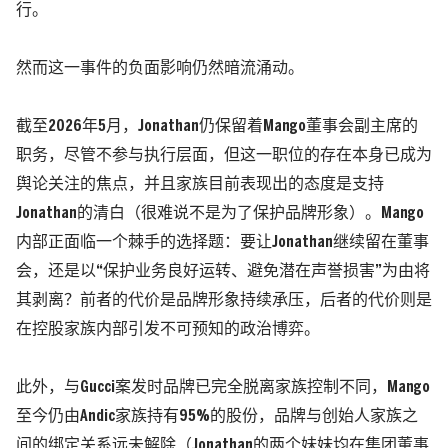
行。
然而这一事件的负面影响仍然暗流涌动。
截至2026年5月，Jonathan仍保留着Mango董事会副主席的
职务，尽管不参与执行层面，但这一职位的存在本身已成为
舆论关注的焦点，并且家族目前表现出的态度是支持
Jonathan的清白
（很难说不是为了保护品牌形象）
。Mango
内部正面临一个棘手的选择题：要让Jonathan继续留在董事
会，还是以“保护业务良好运转、避免潜在声誉损害”为由将
其剥离？前者的代价是品牌形象持续承压，后者的代价则是
在控股家族内部引发不可预知的政治博弈。
此外，与Gucci案发时品牌已完全脱离家族控制不同，Mango
至今仍由Andic家族持有95%的股份，品牌与创始人家族之
间的绑定关系远未解除
（Jonathan的两个妹妹均在集团董事