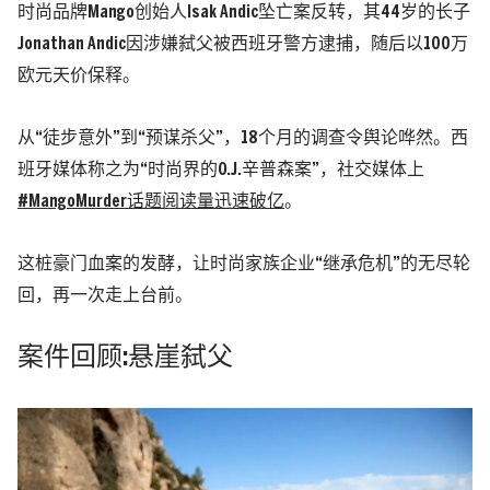
时尚品牌Mango创始人
Isak Andic
坠亡案反转，其44岁的长子
Jonathan Andic因涉嫌弑父被西班牙警方逮捕，随后以100万
欧元天价保释。
从“徒步意外”到“预谋杀父”，18个月的调查令舆论哗然。西
班牙媒体称之为“时尚界的O.J.辛普森案”，社交媒体上
#MangoMurder话题阅读量迅速破亿
。
这桩豪门血案的发酵，让时尚家族企业“继承危机”的无尽轮
回，再一次走上台前。
案件回顾:悬崖弑父