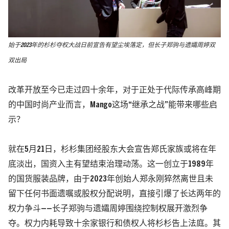
始于2023年的杉杉夺权大战日前宣告有望尘埃落定，但长子郑驹与遗孀周婷双
双出局
改革开放至今已走过四十余年，对于正处于代际传承高峰期
的中国时尚产业而言，Mango这场“继承之战”能带来哪些启
示？
就在5月21日，杉杉集团经股东大会宣告郑氏家族或将在年
底淡出，国资入主有望结束治理动荡。这一创立于1989年
的国货服装品牌，由于2023年创始人郑永刚猝然离世且未
留下任何书面遗嘱或股权分配说明，直接引爆了长达两年的
权力争斗——长子郑驹与遗孀
周婷
围绕控制权展开激烈争
夺。权力内耗导致十余家银行和债权人将杉杉告上法庭。其