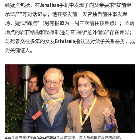
续疑点包括：
在Jonathan手机中发现了向父亲要求“提前继
承遗产”等对话记录；他在案发前一天曾独自前往事发现
场，疑似“踩点”
（另有报道为一周三次前往该地点）
；坠落
地点的岩石结构和坠落轨迹与普通的“意外滑坠”存在差异；
与死者交往多年的女友Estefania指认这对父子关系恶劣，成
为关键证人。
Isak与高尔夫球手Estefania在2018年正式交往，两人相差20岁且并未结婚，