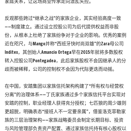
家庭关系，让这场商业传承走向混乱失控。
反观那些跨过“继承之战”的家族企业，其实经验高度一致
——制度建立。通过设立控股公司为后代提供权益而非股
份，从根本上杜绝了家族纷争对于企业的影响。
优秀的案例
近在咫尺，与Mango并称“西班牙快时尚双雄”的Zara母公司
Inditex
，其创始人Amancio Ortega早在2015年就将多数股权
转入控股公司
Pontegadea
，此后家族股权不会因继承人的分
歧而被稀释，公司的控制权不会因为代际更迭而动摇。
在中国，安踏集团以家族信托架构构建了“所有权与经营权
分离”的治理体系——丁氏家族通过多个家族信托平台实现对
安踏的控制，职业经理人获得充分授权；七匹狼的周少雄则
更超脱，明确表态“接班人不一定要亲属”，
借鉴洛克菲勒家
族的三层治理架构——家族战略委员会制定长期目标、投资
与风险管理部负责资产配置、通过家族信托持有核心股权以