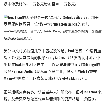
嘱中涉及她的500万欧元增加至7000万欧元。
Jonathan的妻子也是一位“二代”，Soledad Álvarez，加泰罗尼亚时尚界另一位“教皇”
Purificación García的女儿
另外中文相关报道几乎未曾提及的是，Isak还有一个没有血
缘关系但受其资助的教子Henry Suárez
（48岁的设计师，也
出现在Isak葬礼和讣告中）
，以及曾与他共同创办Mango的
长兄Nahman Andic
（现从事养马产业，其女儿Violeta亦在
Mango中创立了大码女装支线品牌Violeta Mango）
。
虽然遗嘱究竟有多少获益者并未清晰公布，但对Jonathan来
说，父亲突然改弦更张意味着到手的资产将进一步缩水。