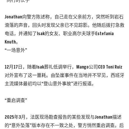
“同行的长子”
Jonathan向警方陈述称，自己走在父亲前方，突然听到岩石
滑落的声音，回头时发现父亲已不见踪影。他随后拨打急救
电话，并通知了Isak的女友、职业高尔夫球手Estefania
Knuth。
“一场意外”
12月17日，随着Isak葬礼低调举行，Mango公司CEO Toni Ruiz
对外宣布了这一噩耗。由坠崖事件在当地并不罕见，西班牙
主流媒体最初均以“登山意外事故”进行报道。
“重启调查”
2025年3月，法医现场勘查报告的某些发现与Jonathan描述
的“意外坠落”版本存在不一致之处，警方悄然重启调查。后