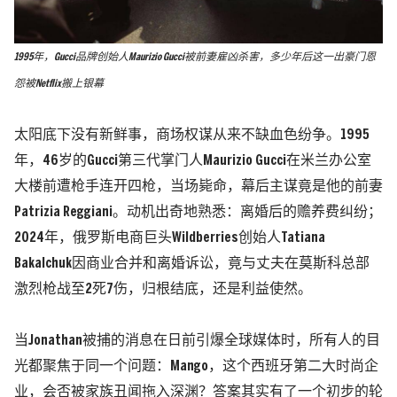
1995年，Gucci品牌创始人Maurizio Gucci被前妻雇凶杀害，多少年后这一出豪门恩
怨被Netflix搬上银幕
太阳底下没有新鲜事，商场权谋从来不缺血色纷争。1995
年，46岁的Gucci第三代掌门人Maurizio Gucci在米兰办公室
大楼前遭枪手连开四枪，当场毙命，幕后主谋竟是他的前妻
Patrizia Reggiani。动机出奇地熟悉：离婚后的赡养费纠纷；
2024年，俄罗斯电商巨头Wildberries创始人Tatiana
Bakalchuk因商业合并和离婚诉讼，竟与丈夫在莫斯科总部
激烈枪战至2死7伤，归根结底，还是利益使然。
当Jonathan被捕的消息在日前引爆全球媒体时，所有人的目
光都聚焦于同一个问题：Mango，这个西班牙第二大时尚企
业，会否被家族丑闻拖入深渊？答案其实有了一个初步的轮