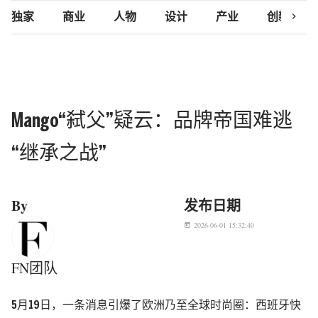
chevron_right
独家
商业
人物
设计
产业
创新研究
Mango“弑父”疑云：品牌帝国难逃
“继承之战”
By
发布日期
2026-06-01 15:32:40
today
FN团队
5月19日，一条消息引爆了欧洲乃至全球时尚圈：
西班牙快