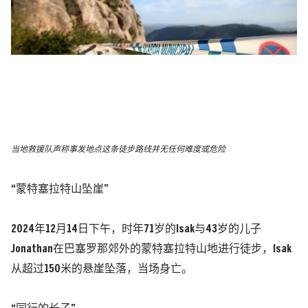
当地救援队声称事发地点这条徒步路线并无任何难度或危险
“蒙特塞拉特山坠崖”
2024年12月14日下午，时年71岁的Isak与43岁的儿子
Jonathan在巴塞罗那郊外的蒙特塞拉特山地进行徒步，Isak
从超过150米的悬崖坠落，当场身亡。