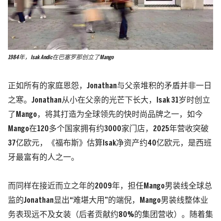
1984年，Isak Andic在巴塞罗那创立了Mango
正如所有的家庭恩怨，Jonathan与父亲堆积的矛盾并非一日
之寒。Jonathan从小在父亲的光芒下长大，Isak 31岁时创立
了Mango，将其打造为全球领先的快时尚品牌之一，如今
Mango在120多个国家拥有约3000家门店，2025年营收突破
37亿欧元，《福布斯》估算Isak净资产约40亿欧元，是西班
牙最富有的人之一。
而同样在接近而立之年的2009年，担任Mango男装线全球总
监的Jonathan显出“难堪大用”的端倪，Mango男装线整体业
务表现远不及女装
（后者贡献约80%的集团营收）
。随着集