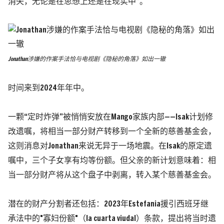
消失，无论是在思想上还是在现实中”。
Jonathan涉嫌的作案手法恰与电视剧《隐秘的角落》如出一辙
时间来到2024年年中。
一颗“定时炸弹”被悄悄安放在Mango家族内部——Isak计划修
改遗嘱，将相当一部分财产转移到一个全新的慈善基金会，
这则消息对Jonathan来说无异于一场地震。在Isak的原定遗
嘱中，三个子女享有均等份额。但父亲的新计划意味着：相
当一部分财产将从这个盘子中剥离，转入某个慈善基金会。
潜在的财产分割者还包括：2023年Estefania援引西班牙继
承法中的"寡妇份额"
（la cuarta viudal）
条款，提出将当时遗