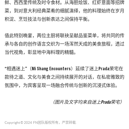
鲜、西西里传统及时令食材。从海胆烩饭、红虾意面等招牌
菜，到对意大利经典菜肴的细腻演绎，他的料理始终在岁月
积淀、烹饪技法与创新表达之间保持平衡。
值此特别晚宴，两位主厨将联袂呈献品鉴菜单，将共同的传
承与各自的创作语言交织为一场浑然天成的美食旅程，透过
当代视角，彰显地中海料理的精髓。
“相遇迷上”（Mi Shang Encounters）延续了迷上Prada荣宅在
款待之道、文化与美食之间持续展开的对话，在私密雅致的
氛围中，为宾客呈现一场融合传统与创新的沉浸式体验。
（图片及文字均来自
迷上Prada荣宅
）
Copyright © 2024
FN团队
版权所有，严禁转载.