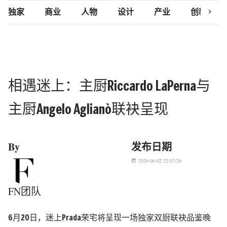
chevron_right
独家
商业
人物
设计
产业
创新研究
相遇迷上：主厨Riccardo LaPerna与
主厨Angelo Aglianò联袂呈现
By
发布日期
2026-06-02 22:07:26
today
FN团队
6月20日，迷上Prada荣宅将呈现一场独家双厨联袂品鉴晚