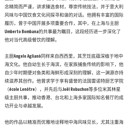
念精简而严谨，讲求臻选食材，尊崇传统技法，并于意大利
风味与中国饮食文化间探寻和谐的对话。他拥有丰富的国际
履历，曾于中国开展多项重要合作，其中，在上海与主厨
Umberto Bombana的共事最为瞩目，这段经历进一步深化了
他对当代高级餐饮的理解。
主厨Angelo Aglianò同样来自西西里，其烹饪底蕴深植于地中
海文化。他自幼生长于海滨，在家族捕鱼传统的影响下，他
自少年时期便对鱼类和海鲜形成深刻的理解，这一渊源亦持
续滋养其创作。他曾求学于享有盛誉的法国雷诺特厨艺学院
（école Lenôtre），并先后与Joël Robuchon等多位米其林星
级主厨共事，推动香港、台北和上海多家国际知名餐厅的成
功开业与卓越发展。
他的作品以精准而优雅地诠释地中海风味见长，尤其注重海