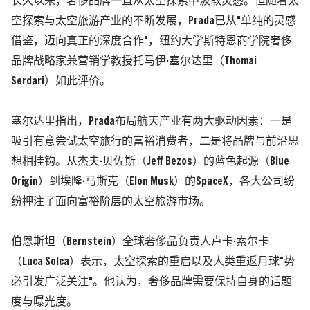
长久以来，奢侈品牌一直从太空探索中汲取灵感。但随着太
空探索与太空旅游产业的不断发展，
Prada
已从
"
单纯的灵感
借
鉴
，
迈
向真正的深度合作
"
，纽约大学斯特恩商学院奢侈
品牌战略家兼营销学教授托马伊
·
塞尔达里（
Thomai
Serdari
）如此评价。
塞尔达里指出，
Prada
布局航天产业有两大驱动因素：一是
吸引有意尝试太空旅行的富裕消费者，二是将品牌与前沿思
想相挂钩。从杰夫
·
贝佐斯（
Jeff Bezos
）的蓝色起源（
Blue
Origin
）到埃隆
·
马斯克（
Elon Musk
）的
SpaceX
，各大公司纷
纷押注了面向富裕阶层的太空旅游市场。
伯恩斯坦（
Bernstein
）全球奢侈品负责人卢卡
·
索尔卡
（
Luca Solca
）表示，太空探索的重启以及人类重返月球
"
势
必引发广泛关注
"
。他认为，奢侈品牌需要保持自身的话题
度与曝光度。