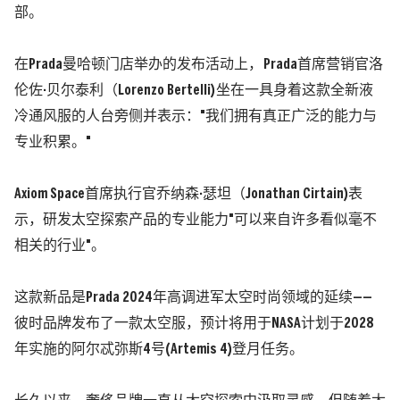
部。
在
Prada
曼哈顿门店举办的发布活动上，
Prada
首席营销官洛
伦佐
·
贝尔泰利（
Lorenzo Bertelli)
坐在一具身着这款全新液
冷通风服的人台旁侧并表示：
"
我们拥有真正广泛的能力与
专业积累。
"
Axiom Space
首席执行官乔纳森
·
瑟坦（
Jonathan Cirtain)
表
示，研发太空探索产品的专业能力
"
可以来自许多看似毫不
相关的行业
"
。
这款新品是
Prada 2024
年高调进军太空时尚领域的延续
——
彼时品牌发布了一款太空服，预计将用于
NASA
计划于
2028
年实施的阿尔忒弥斯
4
号
(Artemis 4)
登月任务。