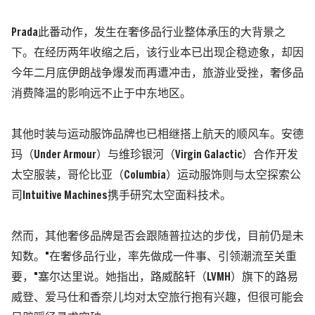
Prada
此番动作，发生在奢侈品行业整体承压的大背景之
下。在经历两年收缩之后，该行业本已出现企
稳
迹象，却因
今年二月底伊朗战争爆发而再遭冲击，旅游业受挫，奢侈品
消费降温的影响
远
不止于中东地区。
其他时装与运动服饰品牌也已相继搭上航天的顺风车。安德
玛（
Under Armour
）与维珍银河（
Virgin Galactic
）合作开发
太空服装，哥伦比亚（
Columbia
）运动服饰则与太空探索公
司
Intuitive Machines
携手研究太空面料技术。
然而，其他奢侈品牌是否会跟随普拉达的步伐，目前仍是未
知数。
"
在奢侈品行业，率先做成一件事、引领潮流至关重
要，
"
塞尔达里说。她指出，路威酩轩（
LVMH
）旗下的路易
威登、爱马仕和香奈儿均对太空旅行抱有兴趣，但很可能会