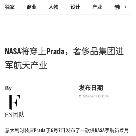
chevron_right
独家
商业
人物
设计
产业
创新研究
NASA将穿上Prada，奢侈品集团进
军航天产业
By
发布日期
2026-06-08 13:12:39
today
FN团队
意大利时装屋
Prada
于6月7日发布了一款供
NASA
宇航员登月