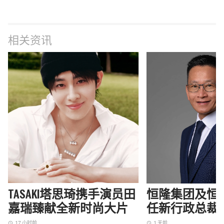
相关资讯
TASAKI塔思琦携手演员田
恒隆集团及恒
嘉瑞臻献全新时尚大片
任新行政总裁
17 小时前
1 天前
access_time
access_time