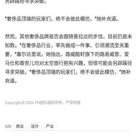
另辟蹊径寻求突破。
"
奢侈品顶端的玩家们，绝不会彼此模仿，
"
她补充道。
然而，其他奢侈品牌是否会跟随普拉达的步伐，目前仍是未
知数。
"
在奢侈品行业，率先做成一件事、引领潮流至关重
要，
"
塞尔达里说。她指出，路威酩轩旗下的路易威登、爱
马仕和香奈儿均对太空旅行抱有兴趣，但很可能会另辟蹊径
寻求突破。
"
奢侈品顶端的玩家们，绝不会彼此模仿，
"
她补
充道。
Copyright © 2024
FN团队
版权所有，严禁转载.
标签 :
商业
设计
产业