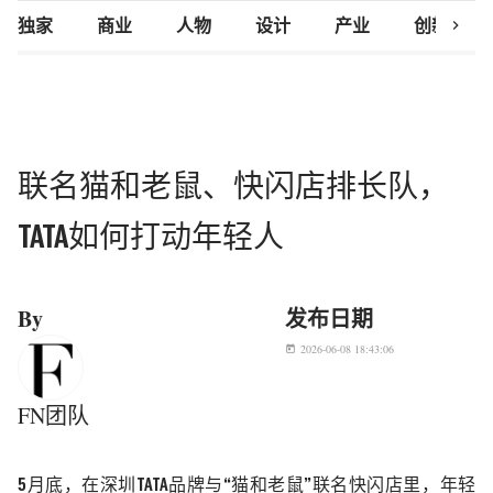
chevron_right
独家
商业
人物
设计
产业
创新研究
联名猫和老鼠、快闪店排长队，
TATA如何打动年轻人
By
发布日期
2026-06-08 18:43:06
today
FN团队
5月底，在深圳TATA
品牌与
“
猫和老鼠
”
联名快闪店里，年轻