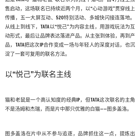
售启动，这场联名已持续近两个月，
以
“心动游戏”贯穿线上
传播，五一大屏互动、520特别活动、多城快闪接连落地。
从线上到线下，TATA
以
“
悦己
”
为内容主线
，
用
游戏玩法
为
互
动形式，最后让品牌表达落进产品。从
主张
到体验，再到产
品，
TATA
把这
次
IP合作变成一场与年轻人的
深度
对话，也沉
淀了一套可复用的联名方法。
以
“悦己”
为联名主线
猫和老鼠是一个高认知度的经典
IP，但TATA这次联名的主角
不是汤姆和杰瑞，而是片中那只优雅的白猫——图多盖洛。
图多盖洛在片中从不参与追逐，品牌抓住这一点，提炼出