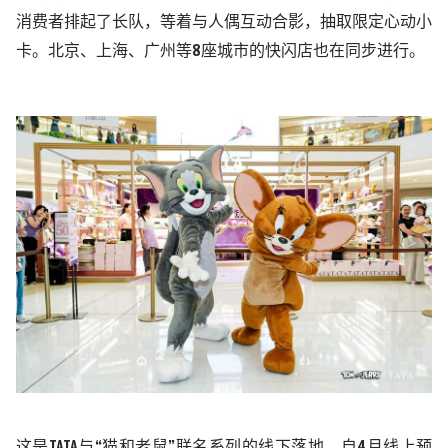
消费者排起了长队，等着与人偶互动合影，抽取限定心动小
卡。北京、上海、
广
州等
8座城市的快闪店也在同步进行。
这是
TATA与
“
猫和老鼠
”
联名系列的线下落地。自
4月线上预