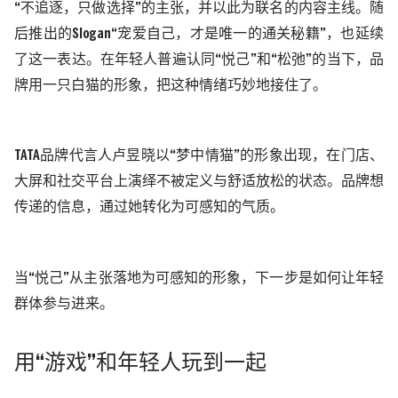
“不追逐，只做选择”的主张，并以此为联名的
内容
主线。随
后推出的
Slogan“宠爱自己，才是唯一的通关秘籍”，也延续
了这一表达。在年轻人普遍认同
“
悦己
”
和
“
松弛
”
的当下，品
牌用一只白猫的形象，把这种情绪
巧妙
地接住了。
TATA
品牌
代言人卢昱晓以
“梦中情猫”的形象出现，在门店、
大屏和社交平台上演绎不被定义
与舒适放松的状态
。品牌想
传递的信息，通过她转化为可感知的气质。
当
“
悦己
”
从
主张
落地为可感知的形象，下一步是如何让年轻
群体
参与进来
。
用
“游戏”
和年轻人玩到一起