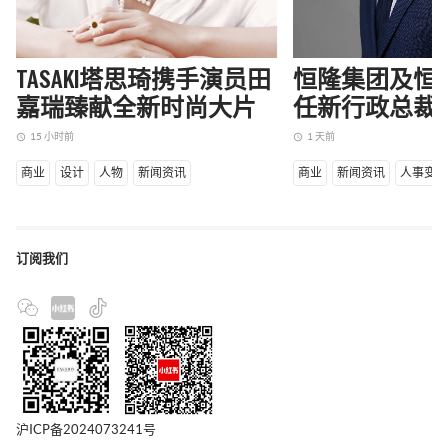
TASAKI塔思琦携手演员田
恒隆集团及恒
嘉瑞臻献全新时尚大片
任新行政总裁
15 小时前
1 天前
access_time
access_time
商业
设计
人物
新闻资讯
商业
新闻资讯
人事变
订阅我们
沪ICP备2024073241号