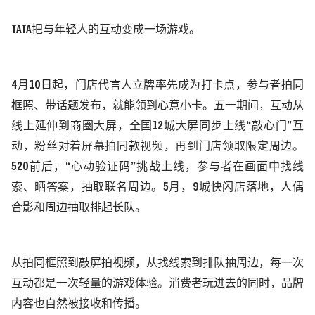
TATA把与年轻人的互动变成一场游戏。
4月10日起，门店代言人立牌率先成为打卡点，
参与者
拍同
框照、带话题发布，就能领到心意小卡。五一期间，互动从
线上延伸到商圈大屏
，
全国
12城大屏同步上线“敲心门”互
动，粉丝对着屏幕拍同款视频，再到门店领取限定周边。
520前后，“心动验证码”挑战上线，
参与者
在画面中找线
索、晒答案，抽取联名周边。
5月，9城快闪店落地，人偶
合影和周边抽取排起长队。
从拍同框照到敲屏拍视频，从找线索到排队抽周边，每一次
互动都是一次轻量的游戏体验。
消费者
玩进去的同时，品牌
内容也自然被接收和传播。