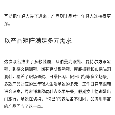
互动把年轻人带了进来，产品则让
品牌与年轻人
连接得更
深。
以
产品
矩阵满足多元需求
这次联名推出了
多款鞋履，
从伯曼高跟鞋、夏特尔方跟凉
鞋，到德文德训鞋、斯芬克斯穆勒鞋、厚底板鞋和布偶喵洞
洞鞋，覆盖了职场通勤、日常休闲、假日出行等多
个
场景。
多款
产品对应的是年轻人生活场景的多元：工作日穿高跟鞋
进会议室，周末踩着穆勒鞋去吃早午餐，假期换上德训鞋出
门旅行。
场景在切换
，
“悦己”的表达各不相同，品牌用丰富
的产品回应了这一点。