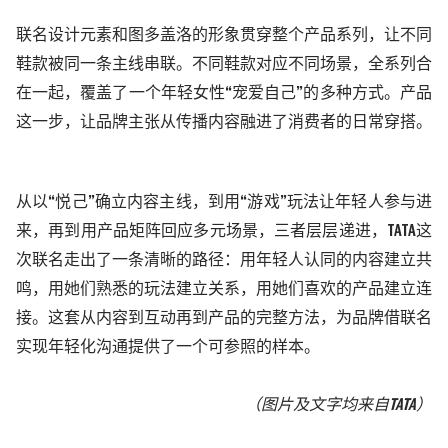
联名设计元素和图多盖洛的形象贯穿整个产品系列，让不同
鞋款被同一条主线串联。不同鞋款对应不同场景，全系列合
在一起，覆盖了一个年轻女性
“宠爱自己”的多种方式。产品
这一步，让品牌主张从传播内容
融进
了消费者的日常穿搭。
从以
“悦己”确立内容主线，到用
“
游戏
”
玩法让年轻人参与进
来，再到用产品矩阵回应多元场景，三者层层递进，
TATA这
次联名走出了一条清晰的路径：用年轻人认同的内容建立共
鸣，用
她们
熟悉的玩法建立关系，用
她们喜欢
的产品建立连
接。这套从内容到互动再到产品的完整方法，为品牌借联名
实现年轻化沟通提供了一个可参照的样本。
（图片及文字均来自TATA
）