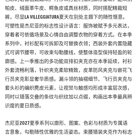
帕皮、绒面革牛皮、鳄鱼皮或真丝材质，同时搭配精裁短
裤，尽显LA VILLEGGIATURA夏天在别处主题下的随性惬意。
可塑性是杰尼亚的标志性设计语言：服饰被赋予多元表达，
穿着者可依循场景及心情自由调整衣物的穿着方式。在本季
系列中，衬衫配有可拆卸及可替换衣领；西装外套内置隐藏
式可调节腰带，可收束勾勒腰线，使整体造型保持轻盈的轮
廓感。上一季推出的多功能双排扣夹克亦在本季延续，衬衫
外套流畅利落，针织夹克柔软精致，皮革防风夹克与嵌花飞
行员夹克彰显奢华质感。漏斗领的抽褶细节、飞行员夹克与
套头衫的编织麂皮元素，让视觉与触感均形成丰富层次感，
同时以错落交叠的条纹与织纹加以点缀，构画出本季最具辨
识度的夏日质感。
杰尼亚2027夏季系列以廓形、图案、色彩与材质为专属语
言意象，勾勒随性优雅的生活姿态。束腰猎装夹克作为标志