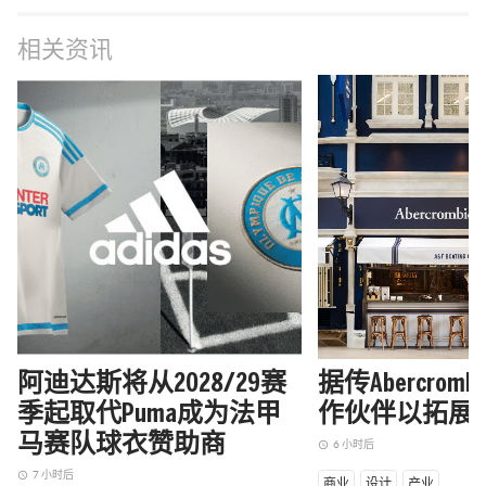
相关资讯
阿迪达斯将从2028/29赛
据传Abercrom
季起取代Puma成为法甲
作伙伴以拓展
马赛队球衣赞助商
6 小时后
access_time
7 小时后
access_time
商业
设计
产业