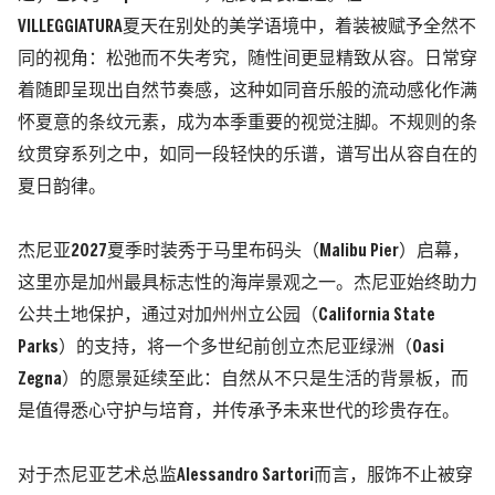
VILLEGGIATURA夏天在别处的美学语境中，着装被赋予全然不
同的视角：松弛而不失考究，随性间更显精致从容。日常穿
着随即呈现出自然节奏感，这种如同音乐般的流动感化作满
怀夏意的条纹元素，成为本季重要的视觉注脚。不规则的条
纹贯穿系列之中，如同一段轻快的乐谱，谱写出从容自在的
夏日韵律。
杰尼亚2027夏季时装秀于马里布码头（Malibu Pier）启幕，
这里亦是加州最具标志性的海岸景观之一。杰尼亚始终助力
公共土地保护，通过对加州州立公园（California State
Parks）的支持，将一个多世纪前创立杰尼亚绿洲（Oasi
Zegna）的愿景延续至此：自然从不只是生活的背景板，而
是值得悉心守护与培育，并传承予未来世代的珍贵存在。
对于杰尼亚艺术总监Alessandro Sartori而言，服饰不止被穿