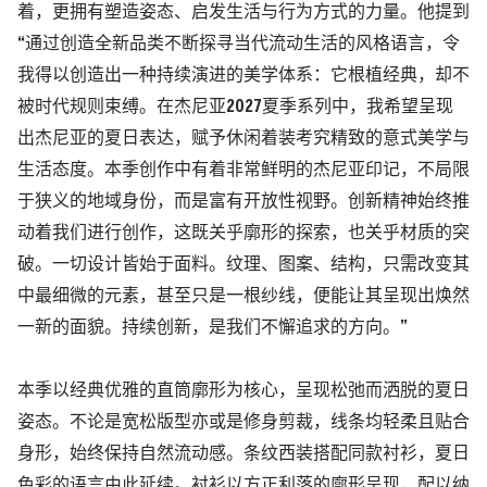
着，更拥有塑造姿态、启发生活与行为方式的力量。他提到
“通过创造全新品类不断探寻当代流动生活的风格语言，令
我得以创造出一种持续演进的美学体系：它根植经典，却不
被时代规则束缚。在杰尼亚2027夏季系列中，我希望呈现
出杰尼亚的夏日表达，赋予休闲着装考究精致的意式美学与
生活态度。本季创作中有着非常鲜明的杰尼亚印记，不局限
于狭义的地域身份，而是富有开放性视野。创新精神始终推
动着我们进行创作，这既关乎廓形的探索，也关乎材质的突
破。一切设计皆始于面料。纹理、图案、结构，只需改变其
中最细微的元素，甚至只是一根纱线，便能让其呈现出焕然
一新的面貌。持续创新，是我们不懈追求的方向。”
本季以经典优雅的直筒廓形为核心，呈现松弛而洒脱的夏日
姿态。不论是宽松版型亦或是修身剪裁，线条均轻柔且贴合
身形，始终保持自然流动感。条纹西装搭配同款衬衫，夏日
色彩的语言由此延续。衬衫以方正利落的廓形呈现，配以纳