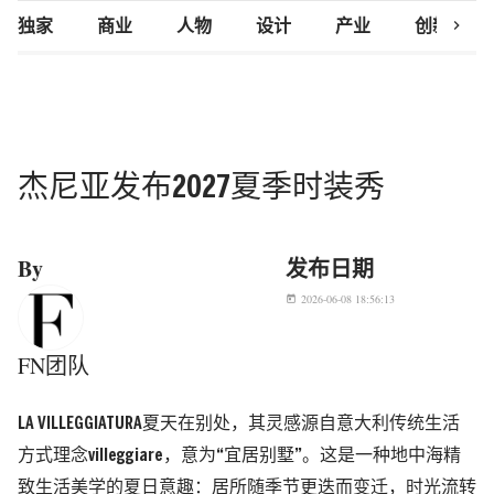
chevron_right
独家
商业
人物
设计
产业
创新研究
杰尼亚发布2027夏季时装秀
By
发布日期
2026-06-08 18:56:13
today
FN团队
LA VILLEGGIATURA夏天在别处，其灵感源自意大利传统生活
方式理念villeggiare，意为“宜居别墅”。这是一种地中海精
致生活美学的夏日意趣：居所随季节更迭而变迁，时光流转