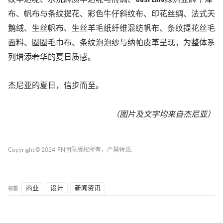
布、帆布与条纹提花、彩色牛仔斜纹布、印花丝绸、法式天
鹅绒、生丝帆布、生丝羊毛纸纤维混纺帆布、条纹提花丝毛
面料、圈圈毛巾布、条纹泡泡纱与纳帕皮革呈现，为整体系
列增添奢华的夏日质感。
杰尼亚的夏日，信步而至。
（图片及文字均来自杰尼亚
）
Copyright © 2024
FN团队
版权所有，严禁转载.
标签 :
商业
设计
新闻资讯