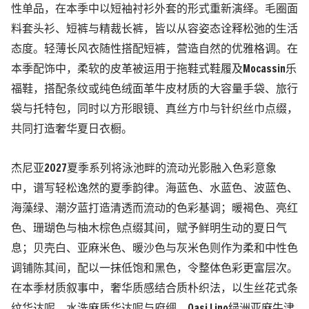
性单品，在本季中以短袖衬衫外套的形式重新演绎。毛圈面
料套头衫、短裤与精裁长裤，皆以从容姿态诠释松弛的生活
态度。轻薄长风衣随性搭配短裤，营造自然的优雅格调。在
本季配饰中，柔软的皮革被运用于拖鞋式鞋履及Mocassin乐
福鞋，搭配条纹或纯色绒面革牛皮材质的大容量手袋、旅行
袋与托特包，同时以方形眼镜、真丝方巾与针织丝巾点缀，
共同打造奢华夏日衣橱。
杰尼亚2027夏季系列将泳池畔的流动光影融入色彩意象
中，谱写轻松逸然的夏季韵律。海蓝色、水蓝色、波蓝色、
海藻绿、潮汐蓝打造清透而流动的色彩基调；暖褐色、亮红
色、珊瑚色与柚木棕色点缀其间，赋予鲜明生动的夏日气
息；贝壳白、亚麻米色、暖沙色与灰米色则作为柔和中性色
调铺陈其间，配以一抹低饱和黑色，令整体色彩更富层次。
在本季材质叙事中，奢华质感结合质朴织法，以生丝花式条
纹华达呢、水洗麻质华达呢与府绸、Oasi Lino绿洲亚麻牛津