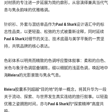
对材质的专注进一步延展为简约廓形，从容演绎兼具当代气
息与隽永韵味的优雅格调。
针织衫、
外套与混纺单品作为
Paul & Shark
设计语汇中的标
志性品类，以更轻盈、
松弛的方式被重新
诠释，同时延续
Paul & Shark
对细节的关注、
技术底蕴与美学平衡的一贯坚
持，共筑品牌的核心表达。
色彩体系以明亮而精致的色调呼应整体叙事：柔和的白色、
米色与象牙色调层叠铺陈，缀以细腻的浅蓝
色调，唤起地中
海
Riviera
的光影景致与隽永气息。
Riviera
胶囊系列超越
“
目的地
”
的单一概念，将其升华为一段
关于流动、
探索、
与世界发生真实连结
的旅行叙事。
以轻盈
优雅之姿拥抱时间，亦与
Paul & Shark
的
“
探索精神
”
高度共
鸣。