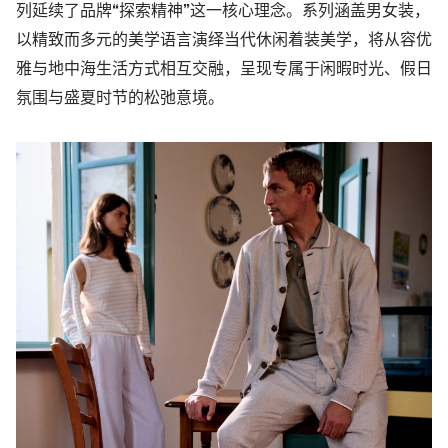
列延续了品牌
“
探索精神
”
这一核心理
念。
系列涵盖男女装，
以精致而多元的美学语言演绎当代休闲着装美学，将从容优
雅与地中海生活方式
相互交融，呈现专属于闲暇时光、
假日
氛围与盛夏时节的松弛意境。