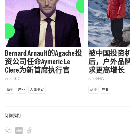
Bernard Arnault的Agache投
被中国投资机
资公司任命Aymeric Le
后，户外品牌Ma
Clere为新首席执行官
求更高增长
7 小时后
7 小时后
access_time
access_time
商业
产业
人事变动
商业
产业
订阅我们