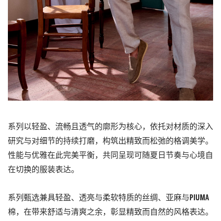
系列以轻盈、
流畅且透气的廓形为核心，依托对材质的深入
研究与对细节的持续打磨，构筑出精致而松
弛的格调美学。
性能与优雅在此完美平衡，共同呈现可随夏日节奏与心境自
在切换的服装表达。
系列甄选兼具轻盈、
透亮与柔软特质的丝绸、
亚麻与
PIUMA
棉，在带来舒适与清爽之余，彰显精致而
自然的风格表达。