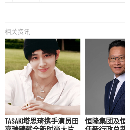
相关资讯
TASAKI塔思琦携手演员田
恒隆集团及恒
嘉瑞臻献全新时尚大片
任新行政总裁