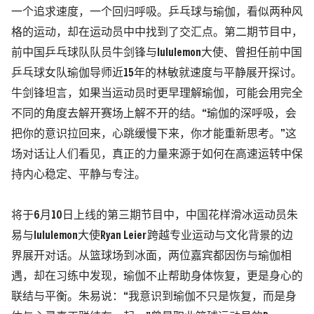
一个追求
速度
，一个回归呼吸
。
乒乓球与瑜伽
，
看似
两种风
格的运动
，却在
运动员中中找到了交汇点
。
第二期节目中，
前中国乒乓球队队员牛剑锋与
lululemon大使、
曾担任
前中国
乒乓球女队瑜伽导师
近
15年的林敏
就速度与平静展开探讨。
牛剑锋
坦言，
如果当运动员时更早理解瑜伽，可能会用完全
不同的角度去解开赛场上解不开的结。
“
瑜伽的深呼吸，会
把你的意识拉回来，心跳缓慢下来，
你才能重新思考
。
”
这
场对话让
人们
看见，真正的力量
来源于如何
在高速
运转
中保
持内心稳定
、平静与专注
。
将于
6
月
10
日
上线的第三期节目中，中国
花样滑冰运动员朱
易与
lululemon
大使
Ryan Leier
跨越
专业运动
与文化背景的边
界
展开对话。
从篮球场到冰面，两位
嘉宾
都因伤与瑜伽相
遇，却在
习练
中发现，瑜伽不止
帮助
身体恢复
，更是身心的
联结与平衡
。朱易说
：
“
我意识到瑜伽不只是恢复，而是身