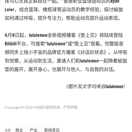
体与心灵真正联结在一起。
”
曾是职业篮球运动员的
Ryan
Leier
，结合篮球、
橄榄球
等运动员的教学经验，探讨瑜伽
如何
通过呼吸
，提升专注力，帮助运动员提升运动表现
。
6
月
8
日起，
lululemon
全新视频播客《垫上见》将陆续登陆
Bilibili
平台，可搜索
“
lululemon
”
或
“
垫上见
”
观看。完整版音
频同步上线小宇宙的品牌官方播客《对话好状态》。从呼吸
到觉察，从运动到生活，邀请
人们和
lululemon
一起随着瑜伽
垫的展开，展开身心，也展开与他人、与自我的对话。
（图片及文字均来自
lululemon
）
Copyright © 2024
FN团队
版权所有，严禁转载.
标签 :
商业
产业
新闻资讯