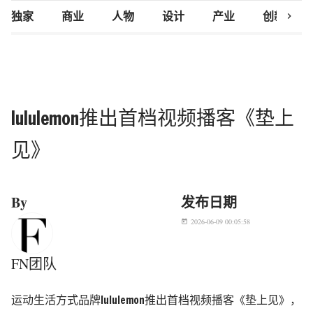
chevron_right
独家
商业
人物
设计
产业
创新研究
lululemon推出首档视频播客《垫上
见》
By
发布日期
2026-06-09 00:05:58
today
FN团队
运动生活方式品牌
lululemon
推出首档视频播客《垫上见》，