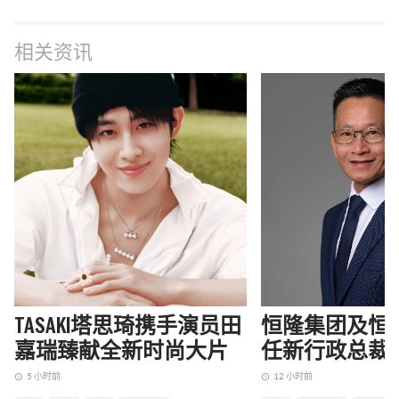
相关资讯
TASAKI塔思琦携手演员田
恒隆集团及恒
嘉瑞臻献全新时尚大片
任新行政总裁
5 小时前
12 小时前
access_time
access_time