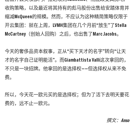
收购策略，以及最近将其持有的彪马股份出售给安踏体育并
缩减McQueen的规模。然而，不应认为这种精简策略仅限于
开云集团：就在上周，
LVMH
集团在几个月前“放生”了Stella
McCartney
（创始人回购）
之后，也出售了Marc Jacobs。
今天的奢侈品资本叙事，正从“买下天才的名字”转向“让天
才的名字自己证明能活”。
而Giambattista Valli这次拿回的，
不只是一块招牌。他拿回的是选择权——但选择权从来不免
费。
所以，今天花一欧元买的是选择权；但为了活下去明天要花
费的，远不止一欧元。
撰
文
：Anso