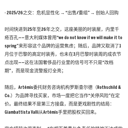
· 2025/26之交：危机显性化 → “出售/重组” → 创始人回购
时间快进到25年至26年之交，这座美丽的时装屋，内里千
疮百孔——意大利媒体曾用“we do not know if we will make it to
spring”来形容这个品牌的运营焦虑；随后，品牌又取消了1
月位于巴黎的高定时装秀，也未在3月巴黎时装周的成衣节
点出现——这在法国奢侈品行业里的信号可不只是“改档
期”，而是现金流警报灯全亮；
随后，Artémis委托财务咨询机构罗斯查尔德
（Rothschild &
Co.）
为品牌寻找买家，市场一度把它当作“关停风险”在定
价。最终结果不是第三方接盘，而是更戏剧性的结局：
Giambattista Valli从Artémis手里把股权买回来。