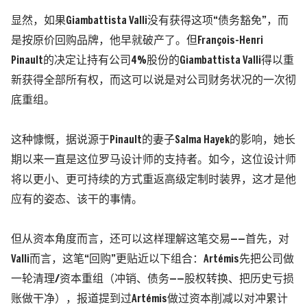
显然，如果Giambattista Valli没有获得这项“债务豁免”，而
是按原价回购品牌，他早就破产了。但François-Henri
Pinault的决定让持有公司4%股份的Giambattista Valli得以重
新获得全部所有权，而这可以说是对公司财务状况的一次彻
底重组。
这种慷慨，据说源于Pinault的妻子Salma Hayek的影响，她长
期以来一直是这位罗马设计师的支持者。如今，这位设计师
将以更小、更可持续的方式重返高级定制时装界，这才是他
应有的姿态、该干的事情。
但
从资本角度而言，还可以这样理解这笔交易——首先，对
Valli而言，这笔“回购”更贴近以下组合：Artémis先把公司做
一轮清理/资本重组
（冲销、债务——股权转换、把历史亏损
账做干净）
，报道提到过Artémis做过资本削减以对冲累计