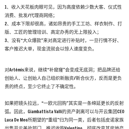
1、收入天花板肉眼可见，因为高度依赖少数大客、仪式性
消费、批发/代理商网络；
2、成本下限却很高，诸如昂贵的手工工坊、样衣制作、打
版、工匠的管理培训、高定办秀的无上限投入；
3、没有“大众爆款”来对高定进行补贴时，一旦行情不好、
客户推迟大单，现金流就会以惊人速度变负。
对Artémis来说，继续“补窟窿”会变成无底洞；把品牌还给
创始人、让创始人自己组织新融资/新合伙方，反而是更负
责的终点，至少它终止了不确定性。
如果把镜头拉远，“一欧元回购”其实是一条绵延更长的反射
弧。因此，Giambattista Valli的资产剥离可以与开云集团CEO
Luca De Meo所期望的“重组”归为同一类，后者包括
皮诺家族
出售开云美妆部门、推迟收购Valentino、彻底改变其房地产