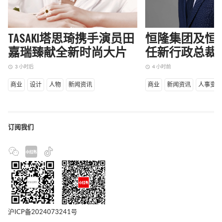
TASAKI塔思琦携手演员田
恒隆集团及恒
嘉瑞臻献全新时尚大片
任新行政总裁
3 小时后
4 小时前
access_time
access_time
商业
设计
人物
新闻资讯
商业
新闻资讯
人事变
订阅我们
沪ICP备2024073241号