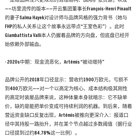
一是给品牌注入更规范的治理结构、国际扩张资源；以及
——坊里流传的版本——开云集团董事长François-Henri Pinault
的妻子Salma Hayek对设计师与品牌风格的强力背书
（她与
FHP的私人关系让这个故事永远带点“王室色彩”）
。此时
Giambattista Valli本人仍握着品牌的方向盘，但底盘已经开
始依赖外部输血。
· 2020s中期：现金流恶化，Artémis “被动增持”
品牌公开的2018年口径显示：
营收约1900万欧元，亏损不
到400万欧元
——对一个以高定为核心、成本结构极其刚性
的高定时装屋品牌来说，这种体量本身就暗示：它不缺单
价，缺的是能把单价变成可持续利润的机器。到后来，随着
营运资金缺口反复出现，Artémis被推向更深介入：报道口
径中其持股一路抬升，并在某个节点越过多数阈值
（据行业
口径提到过约84.78%这一比例）
。