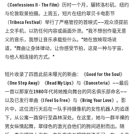
《Confessions II - The Film》历时一个月，辗转洛杉矶、纽约
与伦敦取景拍摄。上周五，短片在纽约翠贝卡电影节
（Tribeca Festival）举行了严格管控的首映式——观众须提前
上交手机，以防任何内容或画面外泄。"我不想创作毫无意
义的音乐，我想让音乐承载些什么。"她在放映现场说
道，"舞曲让身体律动，让你感受节拍，这是一种与宇宙、
与他人相连接的方式。"
短片收录了四首此前未曝光的新曲：《Good for the Soul》
《One Step Away》《Read My Lips》与《Danceteria》——最后
一首以那家在1980年代将她推向舞台的同名俱乐部命名——
以及已发行单曲《I Feel So Free》与《Bring Your Love》。影
片中，这位流行天后在一队手持摄像机的女性机器人的追逐
下，从公寓一路穿行至森林深处。在这里，她与一群半裸的
男女纵情起舞，翠绿色的激光自他们的胯间迸射而出。随