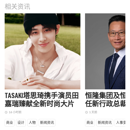
相关资讯
TASAKI塔思琦携手演员田
恒隆集团及恒
嘉瑞臻献全新时尚大片
任新行政总裁
16 小时前
1 天前
access_time
access_time
商业
设计
人物
新闻资讯
商业
新闻资讯
人事变