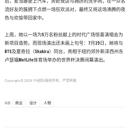
后，麦当娜驶上汽车，奔赴夜店与拥挤的洗手间，在一众名
流好友的簇拥下点燃一场狂欢派对，最终又将这场沸腾的夜
色与欢愉带回家中。
上周，她以一场为5万名粉丝献上的时代广场惊喜演唱会为
新项目造势。而现场演出还未画上句号：7月19日，她将与
BTS及夏奇拉（Shakira）同台，亮相于纽约郊外新泽西州东
卢瑟福MetLife体育场举办的世界杯决赛闭幕演出。
Copyright © 2024
FN团队
版权所有，严禁转载.
标签 :
商业
设计
人物