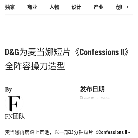
chevron_right
独家
商业
人物
设计
产业
创新研究
D&G为麦当娜短片《Confessions II》
全阵容操刀造型
By
发布日期
2026-06-10 16:20:30
today
FN团队
麦当娜再度踏上舞池，以一部13分钟短片《Confessions II -