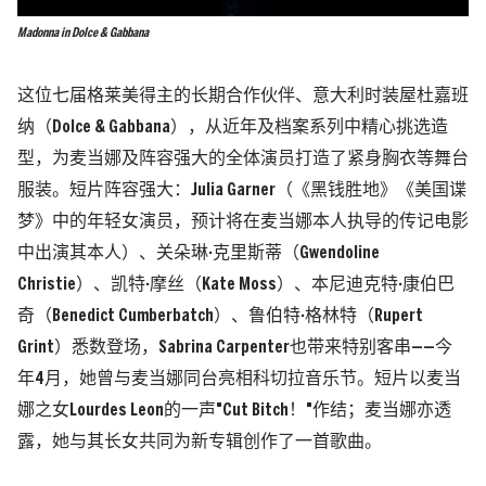
Madonna in Dolce & Gabbana
这位七届格莱美得主的长期合作伙伴、意大利时装屋杜嘉班
纳（Dolce & Gabbana），从近年及档案系列中精心挑选造
型，为麦当娜及阵容强大的全体演员打造了紧身胸衣等舞台
服装。短片阵容强大：Julia Garner（《黑钱胜地》《美国谍
梦》中的年轻女演员，预计将在麦当娜本人执导的传记电影
中出演其本人）、关朵琳·克里斯蒂（Gwendoline
Christie）、凯特·摩丝（Kate Moss）、本尼迪克特·康伯巴
奇（Benedict Cumberbatch）、鲁伯特·格林特（Rupert
Grint）悉数登场，Sabrina Carpenter也带来特别客串——今
年4月，她曾与麦当娜同台亮相科切拉音乐节。短片以麦当
娜之女Lourdes Leon的一声"Cut Bitch！"作结；麦当娜亦透
露，她与其长女共同为新专辑创作了一首歌曲。