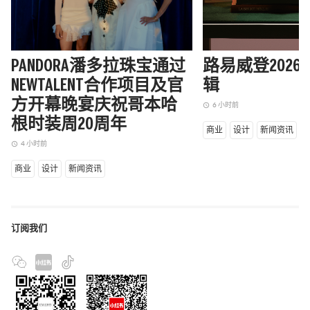
PANDORA潘多拉珠宝通过
路易威登202
NEWTALENT合作项目及官
辑
方开幕晚宴庆祝哥本哈
6 小时前
access_time
根时装周20周年
商业
设计
新闻资讯
4 小时前
access_time
商业
设计
新闻资讯
订阅我们