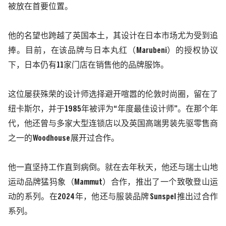
被放在首要位置。
他的名望也跨越了英国本土，其设计在日本市场尤为受到追
捧。目前，在该品牌与日本丸红（
Marubeni
）的授权协议
下，日本仍有
11
家门店在销售他的品牌服饰。
这位屡获殊荣的设计师选择避开喧嚣的伦敦时尚圈，留在了
纽卡斯尔，并于
1985
年被评为“年度最佳设计师”。在那个年
代，他还曾与多家大型连锁店以及英国高端男装先驱零售商
之一的
Woodhouse
展开过合作。
他一直坚持工作直到病倒。就在去年秋天，他还与瑞士山地
运动品牌猛犸象（
Mammut
）合作，推出了一个致敬登山运
动的系列。在
2024
年，他还与服装品牌
Sunspel
推出过合作
系列。