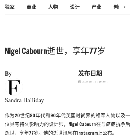
chevron_right
独家
商业
人物
设计
产业
创新研究
Nigel Cabourn逝世，享年77岁
By
发布日期
2026-06-12 14:42:41
today
Sandra Halliday
作为
20
世纪
80
年代和
90
年代英国时尚界的领军人物以及一
位具有持久影响力的设计师，
Nigel Cabourn
在与癌症抗争后
逝世，享年
77
岁。他的
逝世讯息
在
Instagram
上公布。