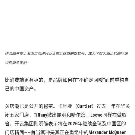
路易威登在上海南京西路兴业太古汇落成的路易号，成为了叹为观止的国际级
经典商业案例
比消费端更有趣的，是品牌如何在"不确定回暖"面前重构自
己的中国资产。
关店潮已是公开的秘密。卡地亚
（Cartier）
过去一年在华关
闭五家门店，Tiffany撤出昆明和哈尔滨，
Loewe
同样在做取
舍，开云集团则明确表示将在2026年继续全球及中国区的
门店精简——首当其冲是其正在重组中的Alexander McQueen