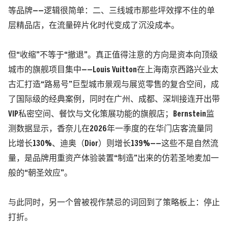
等品牌——逻辑很简单：
二、三线城市那些坪效撑不住的单
层精品店，在流量碎片化时代变成了沉没成本。
但“收缩”不等于“撤退”。真正值得注意的方向是资本向顶级
城市的旗舰项目集中——Louis Vuitton在上海南京西路兴业太
古汇打造“路易号”巨型城市景观与展览零售的复合空间，成
了国际级的经典案例，同时在广州、成都、深圳接连开出带
VIP私密空间、餐饮与文化策展功能的旗舰店；Bernstein监
测数据显示，
香奈儿在2026年一季度的在华门店客流量同
比增长130%、迪奥
（Dior）
则增长139%——这些不是自然流
量，是品牌用重资产体验装置“制造”出来的仿若圣地麦加一
般的“朝圣效应”。
与此同时，另一个曾被视作禁忌的词回到了策略板上：停止
打折。