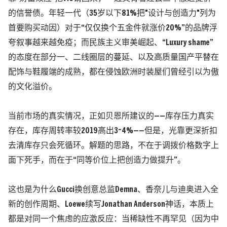
的信誉债。年轻一代
（35岁以下81%把"设计与创造力"列为
首要购买动因）
对于“仅仅换个五金件就涨价20%”的品牌浮
夸叙事越来越免疫；而民族主义审美崛起、“Luxury shame”
的态度在部分一、二线圈层的蔓延、以及高质量国产平替在
配饰与鞋履端的成熟，都在侵蚀欧洲时装屋们曾经引以为傲
的文化溢价。
当前市场的真实情况，正如贝恩所建议的——库存压力真实
存在，库存周转率较2019高出3~4%——但是，光靠更深折扣
去清库存只会死循环。解题的思路，不在于调拨价格数字上
面下死手，而在于“同等价位上把创造力做提升”。
这也是为什么Gucci换创意总监Demna、香奈儿与迪奥进入全
新的创作周期、Loewe续写Jonathan Anderson神话，本质上
都是对同一个焦虑的应激反应：
当稀缺性不再罕见
（因为中