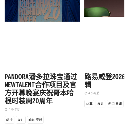
PANDORA潘多拉珠宝通过
路易威登202
NEWTALENT合作项目及官
辑
方开幕晚宴庆祝哥本哈
4 小时后
access_time
根时装周20周年
商业
设计
新闻资讯
6 小时后
access_time
商业
设计
新闻资讯