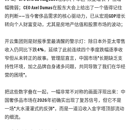
幅微弱；CEO Axel Dumas在股东大会上给出了一个值得记住
的判断——当今奢侈品需求的核心驱动力，已从宏观GDP增长
转向个人财富变动，尤其是房地产估值和股票市场的波动；
开云集团
则是财报季里最清醒的警示灯：
除日本外亚太零售
收入仍同比下跌4%，延续了此前连续四个季度跌幅逐季收
窄但从未转正的故事。
管理层直言，中国市场"长期缺乏支
持性环境，加之品牌自身诸多问题，共同导致了我们在华经
营的困境"。
把这些数字叠在一起，一幅非常不对称的画面浮现出来：中
国奢侈品市场在2026年初确实出现了复苏信号，但它不是
一场"大水漫灌式的反弹"，而是一道沿收入金字塔顶部流动
的细流。