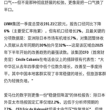
口气——但不是那种彻底舒展的松弛，更像是把一口气换了
半口。
LVMH集团
一季度总营收191.21亿欧元，报告口径同比下降
6%
（主要受汇率拖累）
，但有机口径增长1%，且最关键的
分项数据是：亚洲除日本市场有机增长7%，对集团整体收
入贡献从去年同期的30%抬升至32%——这是该区域自2025
年下半年开始的改善趋势的最强读数。
该集团CFO
（首席财
务官）
Cécile Cabanis在电话会议上的措辞很有代表性：“大
中华区从去年四季度中低个位数负增长，改善至一季度持
平，其中中国本地客群实现了非常稳健的增长，但旅游客群
仍为轻微负增。”
爱马仕的数字则更像一份"稳健但降温"的体检报告：
除日本
外亚太市场按固定汇率仅增2.2%，远低于分析师预期的
7.7%。
CFO Eric du Halgouët坦承大中华区"恢复增长"，但增