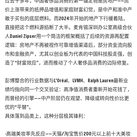
过去十多年，中国奢侈品消费的第一锚定物是房地产——房
价上涨带来的抵押品增值和家庭财富幻觉，是中产和准中产
敢于买包的底层燃料。而2024年开始的地产下行缓着陆，
直接把这个燃料源掐断了大半。
麦肯锡
深圳办公室高级合伙
人Daniel Zipser用一个简洁的框架概括了后续的资源再配置
逻辑：房地产不再被视作可靠增值渠道后，部分资金流向股
市和金融资产，尤其以创业板为代表的中国科技股走强，创
造了“财富效应”，进而推动了个人奢侈品消费的边际修复。
彭博整合的行业数据与L'Oréal、LVMH、
Ralph Lauren
最新业
绩均指向同一个交叉验证：高净值消费者重新开始花钱了，
而曾经的引擎——中产阶层仍在观望、降级或转向性价比更
优的“平替”。
具体落到品类上，这种分层极其锋利：
·高端美妆率先反应——天猫/淘宝售价200元以上前十大美妆