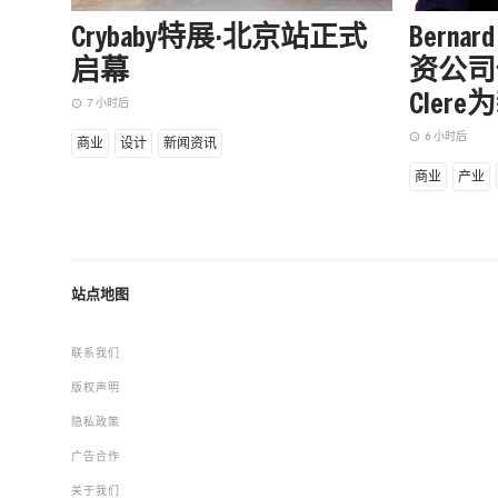
Crybaby特展·北京站正式
Bernar
启幕
资公司任命
Cler
7 小时后
access_time
6 小时后
access_time
商业
设计
新闻资讯
商业
产业
站点地图
联系我们
版权声明
隐私政策
广告合作
关于我们