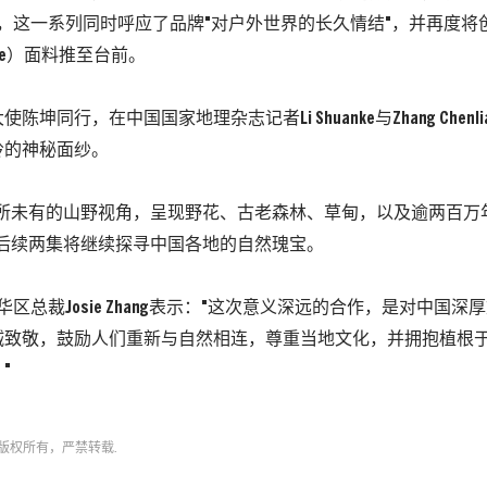
ry表示，这一系列同时呼应了品牌"对户外世界的长久情结"，并再度
dine）面料推至台前。
陈坤同行，在中国国家地理杂志记者Li Shuanke与Zhang Chenl
岭的神秘面纱。
前所未有的山野视角，呈现野花、古老森林、草甸，以及逾两百万
。后续两集将继续探寻中国各地的自然瑰宝。
y大中华区总裁Josie Zhang表示："这次意义深远的合作，是对中
诚致敬，鼓励人们重新与自然相连，尊重当地文化，并拥抱植根
"
版权所有，严禁转载.