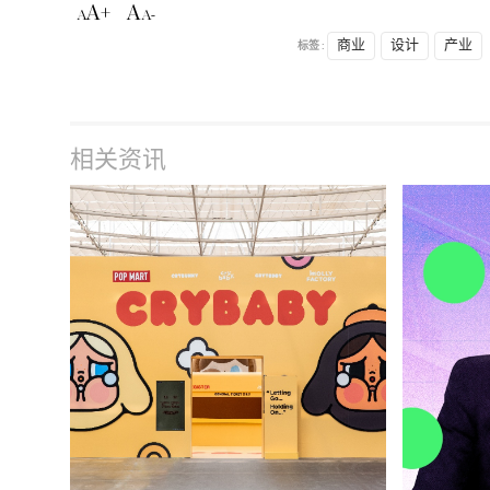
A+
A
A
A-
标签 :
商业
设计
产业
相关资讯