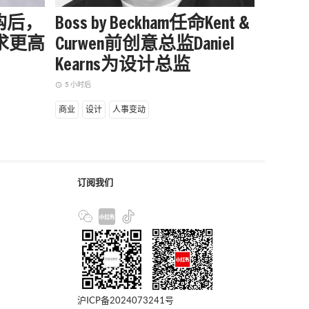
购后，
Boss by Beckham任命Kent &
Ralp
寻求更高
Curwen前创意总监Daniel
季度
Kearns为设计总监
析师
5 小时后
5 小时后
access_time
access_time
商业
设计
人事变动
商业
设
订阅我们
沪ICP备2024073241号