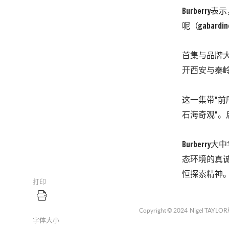
Burber
呢（gabar
首集与品牌大使
开西安与秦
这一集带"
石海奇观"
Burberr
态环境的真
恒探索精神。
打印
Copyright © 2024
Nigel TAYLOR
字体大小