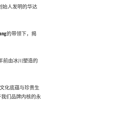
将创始人发明的华达
iang的带领下，揭
年前由冰川塑造的
国深厚文化底蕴与珍贵生
于我们品牌内核的永