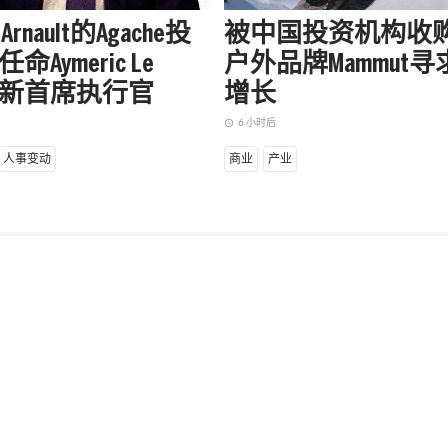
d Arnault的Agache投
被中国投资机构收
Aymeric Le
户外品牌Mammut
e为新首席执行官
增长
6 小时后
access_time
人事变动
商业
产业