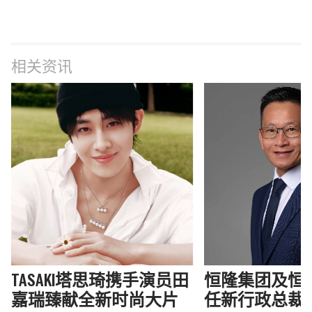
相关资讯
TASAKI塔思琦携手演员田
恒隆集团及恒
嘉瑞臻献全新时尚大片
任新行政总裁