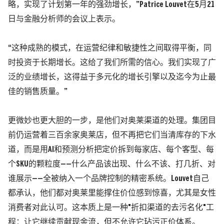
略，实现了计划第一年的强劲增长，”Patrice Louvet在5月21
日与金融分析师的会议上表示。
“这种成熟的模式，在运营纪律和敏捷性之间取得平衡，同
时投资于长期增长。这给了我们所需的信心。我们实现了广
泛的业绩增长，这得益于多元化的增长引擎以及迄今为止最
佳的销售质量。”
更微妙也更大胆的一步，是他们对奥莱渠道的处理。集团目
前仍运营着三百余家奥莱店，但不再把它们当清库存的下水
道，而是用AI和预测分析把定价拆到每家店、每个客型、每
个SKU的颗粒度——什么产品该出现、什么不该、打几折、对
谁展示——全被纳入一个品牌控制的精密系统。Louvet自己
都承认，他们都对奥莱里能撑住价位感到惊喜，尤其是女性
消费者对此认可。这本质上是一种"折扣渠道的去污名化"工
程：让它继续贡献现金流，但不允许它玷污正价体系。