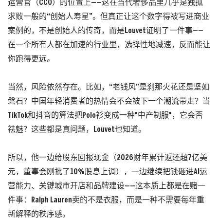
运营官
（CCO）
的位置上——这在当代奢侈品里几乎是独孤
求败一般的“创始人寿星”。但真正让这个数字得被写进商业
案例的，不是创始人的传奇，而是Louvet证明了一件事——
在一个所有人都在加速的行业里，选择性地减速，反而能让
你跑得更远。
当然，风险依然存在。比如，“老钱风”是刹那火花还是坚如
磐石？中国年轻消费者的热情会不会被下一个潮流带走？当
TikTok和抖音的算法把Polo衫变成一种"中产制服"，它会否
祛魅？这些都是真问题，Louvet也知道。
所以，他一边给股东回报现金
（2026财年累计返还超7亿美
元，董事会刚批了10%股息上调）
，一边继续把钱砸进AI运
营能力、关键城市开店和品牌建设——这本质上都是在赌一
件事：
Ralph Lauren卖的不是衣服，而是一种不需要每年重
新解释的秩序感。