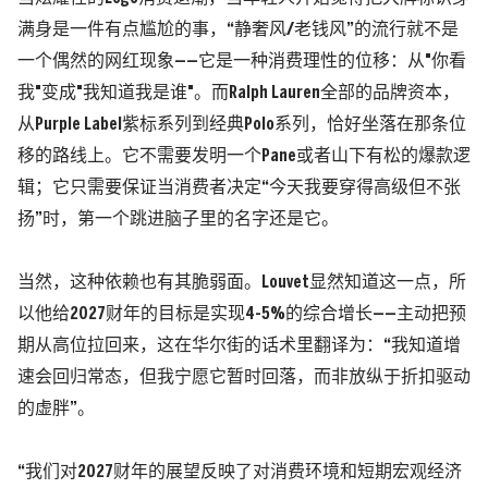
满身是一件有点尴尬的事，“静奢风/老钱风”的流行就不是
一个偶然的网红现象——它是一种消费理性的位移：从"你看
我"变成"我知道我是谁"。而Ralph Lauren全部的品牌资本，
从Purple Label紫标系列到经典Polo系列，恰好坐落在那条位
移的路线上。它不需要发明一个Pane或者山下有松的爆款逻
辑；它只需要保证当消费者决定“今天我要穿得高级但不张
扬”时，第一个跳进脑子里的名字还是它。
当然，这种依赖也有其脆弱面。Louvet显然知道这一点，所
以他给2027财年的目标是实现4-5%的综合增长——主动把预
期从高位拉回来，这在华尔街的话术里翻译为：“我知道增
速会回归常态，但我宁愿它暂时回落，而非放纵于折扣驱动
的虚胖”。
“我们对2027财年的展望反映了对消费环境和短期宏观经济