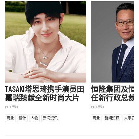
TASAKI塔思琦携手演员田
恒隆集团及恒
嘉瑞臻献全新时尚大片
任新行政总裁
1 天前
1 天前
access_time
access_time
商业
设计
人物
新闻资讯
商业
新闻资讯
人事变