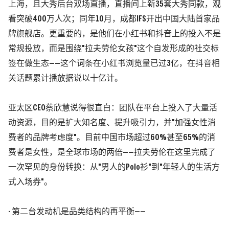
上海，且大秀后台双场直播，直播间上新35套大秀同款，观
看突破400万人次；同年10月，成都IFS开出中国大陆首家品
牌旗舰店。更重要的，是他们在小红书和抖音上的投入不是
常规投放，而是围绕"拉夫劳伦女孩"这个自发形成的社交标
签在做生态——这个词条在小红书浏览量已过3亿，在抖音相
关话题累计播放据说以十亿计。
亚太区CEO蔡欣慧说得很直白：
团队在平台上投入了大量活
动资源，目的是扩大知名度、提升吸引力，并"加强女性消
费者的品牌考虑度"。
目前中国市场超过60%甚至65%的消
费者是女性，是全球市场的两倍——拉夫劳伦在这里完成了
一次罕见的身份转换：从"男人的Polo衫"到"年轻人的生活方
式入场券"。
· 第二台发动机是品类结构的再平衡——