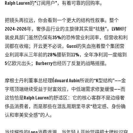
Ralph Lauren的"订阅用户"，有着可靠的回购率。
把镜头再拉远，你会看到一个更大的结构性叙事。整个
2024-2026年，奢侈品行业的主旋律其实是“祛魅”。LVMH时
装皮具部门虽然仍保有35%的恐怖营业利润率，但营收和利
润都在收缩；开云更不必说，Gucci的失血拖着整个集团营
业利润率从三年前的28%腰斩到11%，全年净利润一度缩到
5亿欧元出头；Burberry也经历了反复的战略摇摆。
摩根士丹利董事总经理Édouard Aubin所说的“K型结构”——金
字塔顶端继续受益于财富效应，中低端需求修复缓慢——而
这恰恰是Ralph Lauren的舒适区：它的核心客群不是边缘奢
侈品消费者，而是那些在混乱周期里寻求“稳定感、身份确
认和审美安全感”的人。
当炫耀性的Logo消费退潮，当年轻人开始觉得把大牌标识穿