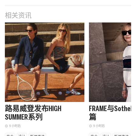
相关资讯
路易威登发布HIGH
FRAME与Sothe
SUMMER系列
篇
5 小时后
5 小时后
access_time
access_time