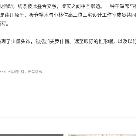
浪般涌动，线条彼此叠合交融，虚实之间相互渗透。一种在缺席与
—这是由川原千、板仓裕木与小林信高三位三宅设计工作室成员共
所写。
呈现了少量头饰，包括加夫罗什帽、遮至眼际的锥形帽，以及以
ebault
版权所有，严禁转载.