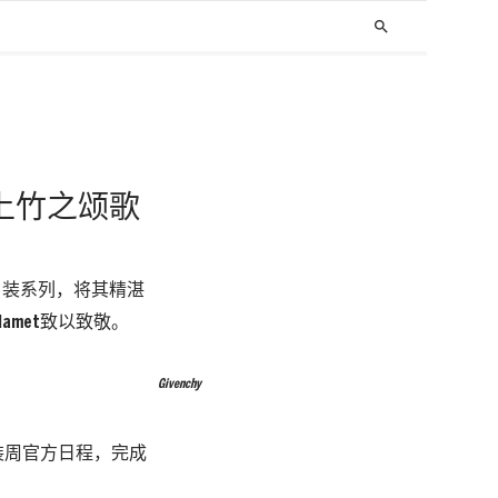
search
e献上竹之颂歌
首个男装系列，将其精湛
amet致以致敬。
Givenchy
装周官方日程，完成