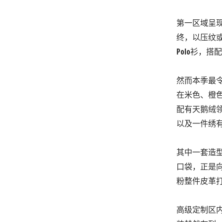
第一区域呈
终，以压纹或
Polo衫，
然而本季最
在米色、橙
配有天鹅绒
以及一件绣
其中一套造
口袋，正是向品
粉整件皮革
高级定制区内