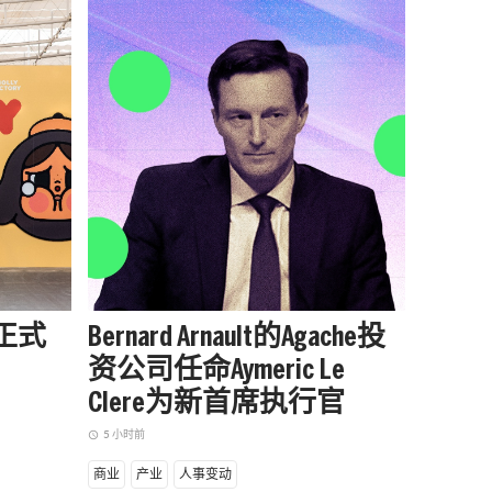
站正式
Bernard Arnault的Agache投
被中
资公司任命Aymeric Le
户外品
Clere为新首席执行官
增长
5 小时前
5 小时前
access_time
access_time
商业
产业
人事变动
商业
产