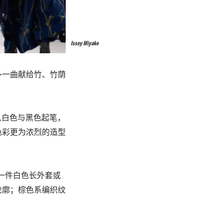
Issey Miyake
"——一曲献给竹、竹荫
从白色与黑色起笔，
色彩更为浓烈的造型
一件白色长外套或
轮廓；棕色系编织纹