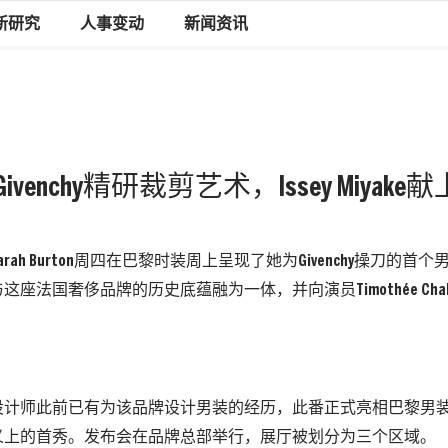
新研究
人事变动
新闻资讯
enchy精研裁剪艺术，Issey Miyak
rah Burton周四在巴黎时装周上呈现了她为Givenchy操刀的
座法国奢侈品牌的历史底蕴融为一体，并向演员Timothée Chal
的设计师此前已有为该品牌设计男装的经历，此番正式亮相巴黎男
义上的首秀。发布会在品牌总部举行，展厅被划分为三个区域。