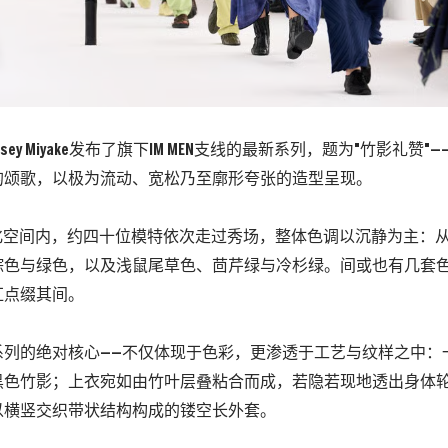
sey Miyake发布了旗下IM MEN支线的最新系列，题为"竹影礼赞
的颂歌，以极为流动、宽松乃至廓形夸张的造型呈现。
e文化空间内，约四十位模特依次走过秀场，整体色调以沉静为主：
棕色与绿色，以及浅鼠尾草色、茴芹绿与冷杉绿。间或也有几套
红点缀其间。
系列的绝对核心——不仅体现于色彩，更渗透于工艺与纹样之中：
黑色竹影；上衣宛如由竹叶层叠粘合而成，若隐若现地透出身体
以横竖交织带状结构构成的镂空长外套。