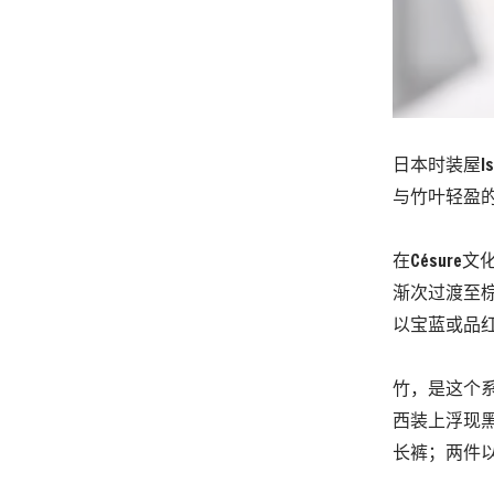
日本时装屋Is
与竹叶轻盈
在Césur
渐次过渡至
以宝蓝或品
竹，是这个
西装上浮现
长裤；两件