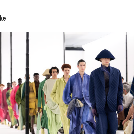
。
ake