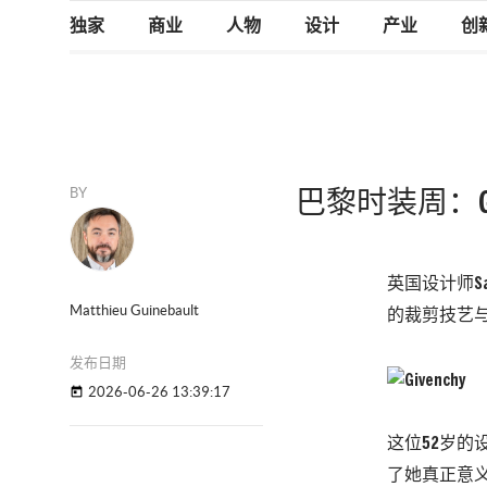
独家
商业
人物
设计
产业
创
BY
巴黎时装周：Giv
英国设计师Sa
Matthieu Guinebault
的裁剪技艺与这
发布日期
2026-06-26 13:39:17
today
这位52岁
了她真正意