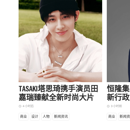
TASAKI塔思琦携手演员田
恒隆集
嘉瑞臻献全新时尚大片
新行政
4 小时后
3 小时前
access_time
access_time
商业
设计
人物
新闻资讯
商业
新闻资