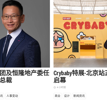
团及恒隆地产委任
Crybaby特展·北京
总裁
启幕
4 小时前
access_time
讯
人事变动
商业
设计
新闻资讯