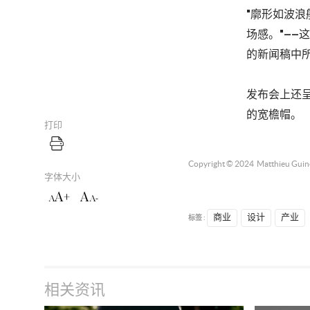
"廓形如波
场感。"—
的新闻稿中
发布会上还
的宽檐帽。
打印
Copyright © 2024
Matthieu Guin
字体大小
A+
A
A
A-
标签 :
商业
设计
产业
相关资讯