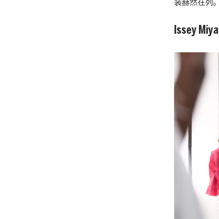
装赫然在列
Issey Miy