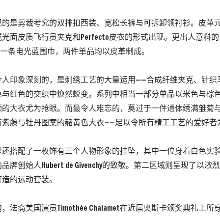
现的是剪裁考究的双排扣西装、宽松长裤与可拆卸领衬衫。皮革
光面皮质飞行员夹克和Perfecto皮衣的形式出现。更出人意料
搭配一条电光蓝围巾，两件单品均以皮革制成。
令人印象深刻的，是刺绣工艺的大量运用——合成纤维夹克、针织
色与红色的交织中焕然蜕变。系列中相当一部分单品以米色与棕
领的大衣尤为抢眼。而最令人难忘的，莫过于一件通体绣满雏菊
有紫藤与牡丹图案的赭黄色大衣——足以令所有精工工艺的爱好者
型还搭配了一枚饰有三个人物形象的挂坠，其中一位身着白色实
牌创始人Hubert de Givenchy的致敬。第二区域则呈现了以
打造的运动套装。
，法裔美国演员Timoth
ée Chalamet在近届奥斯卡颁奖典礼