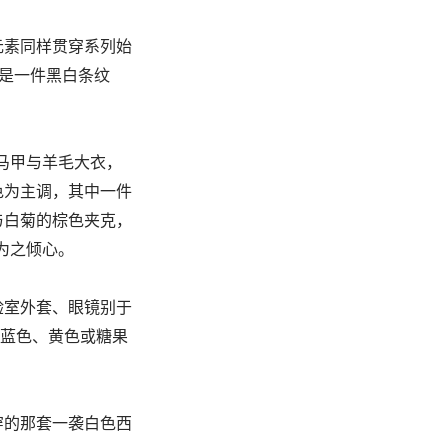
元素同样贯穿系列始
的是一件黑白条纹
马甲与羊毛大衣，
色为主调，其中一件
与白菊的棕色夹克，
为之倾心。
验室外套、眼镜别于
浓烈蓝色、黄色或糖果
上所穿的那套一袭白色西