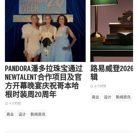
PANDORA潘多拉珠宝通过
路易威登202
NEWTALENT合作项目及官
辑
方开幕晚宴庆祝哥本哈
6 小时前
access_time
根时装周20周年
商业
设计
新闻资讯
4 小时前
access_time
商业
设计
新闻资讯