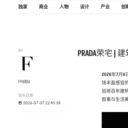
独家
商业
人物
设计
产业
创
BY
PRADA荣宅 
2026年7
FN团队
场丰盈感官的
验将百年建筑
发布日期
叙事与生活
2026-07-07 22:45:38
today