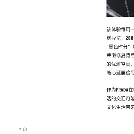
该体验每周一
筑导览，288
“暮色时分”
荣宅修复背后
的优雅空间
随心延展这
作为PRAD
活的交汇可
文化生活带
打印