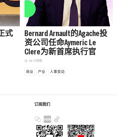
站正式
Bernard Arnault的Agache投
被中
资公司任命Aymeric Le
户外品
Clere为新首席执行官
增长
16 小时前
16 小时前
access_time
access_time
商业
产业
人事变动
商业
产
订阅我们