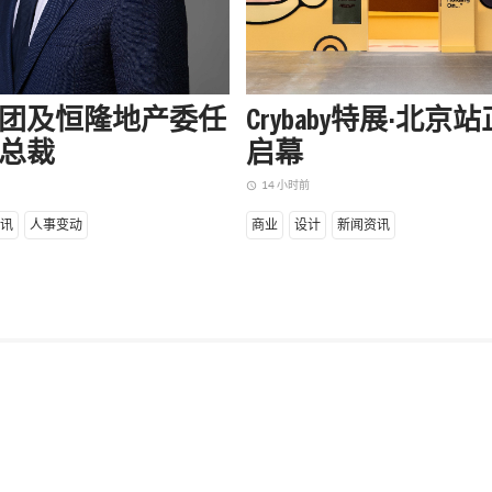
团及恒隆地产委任
Crybaby特展·北京
总裁
启幕
14 小时前
access_time
讯
人事变动
商业
设计
新闻资讯