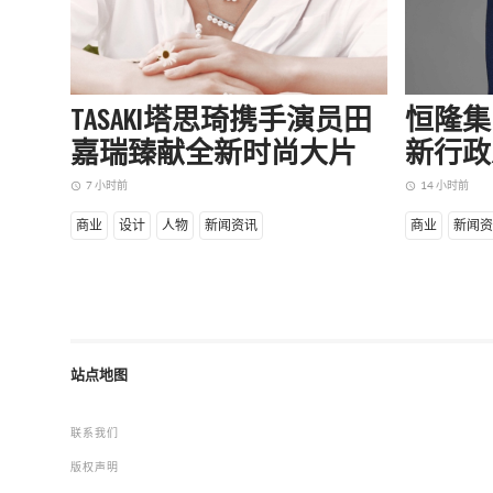
TASAKI塔思琦携手演员田
恒隆集
嘉瑞臻献全新时尚大片
新行政
7 小时前
14 小时前
access_time
access_time
商业
设计
人物
新闻资讯
商业
新闻资
站点地图
联系我们
版权声明