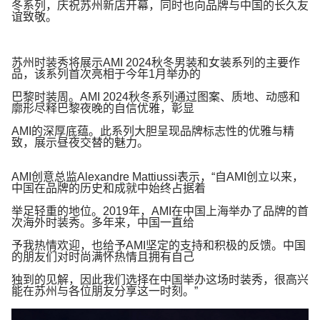
冬系列，庆祝苏州新店开幕，同时也向品牌与中国的长久友
谊致敬。
苏州时装秀将展示
AMI 2024
秋冬男装和女装系列的主要作
品，该系列首次亮相于今年
1
月举办的
巴黎时装周。
AMI 2024
秋冬系列通过图案、质地、动感和
廓形尽释巴黎夜晚的自信优雅，彰显
AMI
的深厚底蕴。此系列大胆呈现品牌标志性的优雅与精
致，展示昼夜交替的魅力。
AMI
创意总监
Alexandre Mattiussi
表示，
“
自
AMI
创立以来，
中国在品牌的历史和成就中始终占据着
举足轻重的地位。
2019
年，
AMI
在中国上海举办了品牌的首
次海外时装秀。多年来，中国一直给
予我热情欢迎，也给予
AMI
坚定的支持和积极的反馈。中国
的朋友们对时尚满怀热情且拥有自己
独到的见解，因此我们选择在中国举办这场时装秀，很高兴
能在苏州与各位朋友分享这一时刻。
”