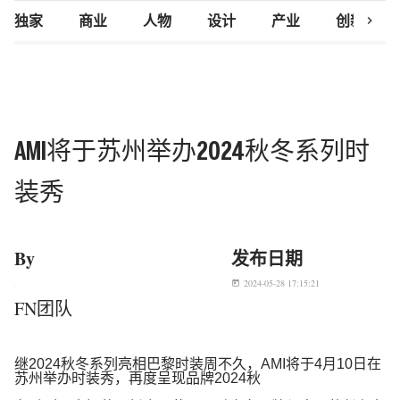
chevron_right
独家
商业
人物
设计
产业
创新研究
AMI将于苏州举办2024秋冬系列时
装秀
By
发布日期
2024-05-28 17:15:21
today
FN团队
继
2024
秋冬系列亮相巴黎时装周不久，
AMI
将于
4
月
10
日在
苏州举办时装秀，再度呈现品牌
2024
秋