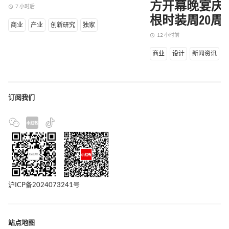
方开幕晚宴庆
7 小时后
access_time
根时装周20周
商业
产业
创新研究
独家
12 小时前
access_time
商业
设计
新闻资讯
订阅我们
沪ICP备2024073241号
站点地图