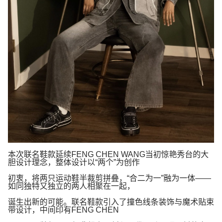
本次联名鞋款延续
FENG CHEN WANG
当初惊艳秀台的大
胆设计理念，整体设计以
“
两个
”
为创作
初衷，将两只运动鞋半裁剪拼叠，
“
合二为一
”
融为一体
——
如同独特又独立的两人相聚在一起，
诞生出新的可能。联名鞋款引入了撞色线条装饰与魔术贴束
带设计，中间印有
FENG CHEN