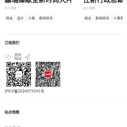
嘉瑞臻献全新时尚大片
任新行政总裁
1 天前
2 天前
access_time
access_time
商业
设计
人物
新闻资讯
商业
新闻资讯
人事变
订阅我们
沪ICP备2024073241号
站点地图