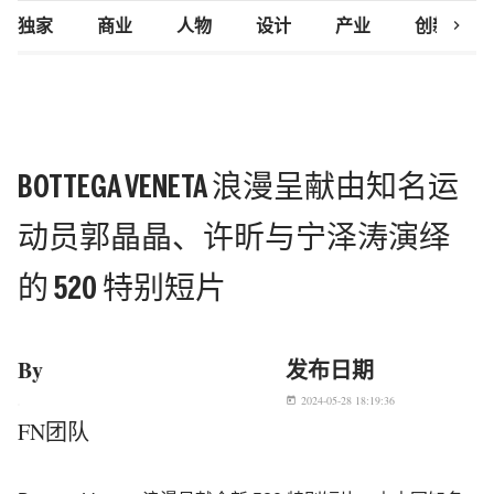
chevron_right
独家
商业
人物
设计
产业
创新研究
BOTTEGA VENETA 浪漫呈献由知名运
动员郭晶晶、许昕与宁泽涛演绎
的 520 特别短片
By
发布日期
2024-05-28 18:19:36
today
FN团队