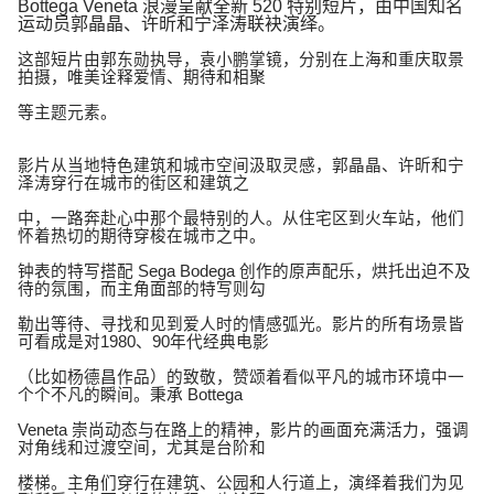
Bottega Veneta
浪漫呈献全新
520
特别短片，由中国知名
运动员郭晶晶、许昕和宁泽涛联袂演绎。
这部短片由郭东勋执导，袁小鹏掌镜，分别在上海和重庆取景
拍摄，唯美诠释爱情、期待和相聚
等主题元素。
影片从当地特色建筑和城市空间汲取灵感，郭晶晶、许昕和宁
泽涛穿行在城市的街区和建筑之
中，一路奔赴心中那个最特别的人。从住宅区到火车站，他们
怀着热切的期待穿梭在城市之中。
钟表的特写搭配
Sega Bodega
创作的原声配乐，烘托出迫不及
待的氛围，而主角面部的特写则勾
勒出等待、寻找和见到爱人时的情感弧光。影片的所有场景皆
可看成是对
1980
、
90
年代经典电影
（比如杨德昌作品）的致敬，赞颂着看似平凡的城市环境中一
个个不凡的瞬间。秉承
Bottega
Veneta
崇尚动态与在路上的精神，影片的画面充满活力，强调
对角线和过渡空间，尤其是台阶和
楼梯。主角们穿行在建筑、公园和人行道上，演绎着我们为见