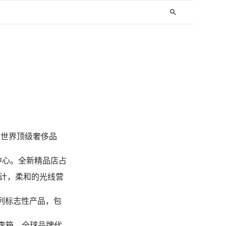
search
多世界顶级奢侈品
中心。全新精品店占
计，柔和的光线营
列标志性产品，包
李箱，全球品牌代