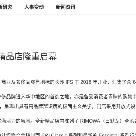
新研究
人事变动
新闻资讯
IFS精品店隆重启幕
区商业及奢侈品零售地标的长沙
IFS
于
2018
年开业，汇集了众
奢侈品牌进入华中地区的首选之地，亦是备受消费者青睐的购物
，呈现出具有高品牌辨识度的极简主义美学，门店采用开放式设
充满活力的氛围。全新精品店内陈列了
RIMOWA
（日默瓦）全系
设计铝镁合金精制而成的
Classic
系列和最新的
Essential
系列行