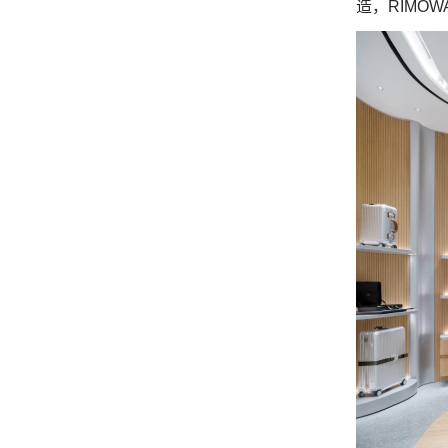
造，
RIMOW