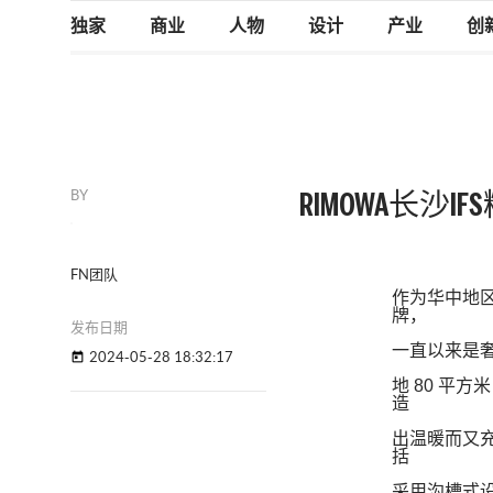
独家
商业
人物
设计
产业
创
BY
RIMOWA长沙
FN团队
作为华中地
牌，
发布日期
一直以来是
2024-05-28 18:32:17
today
地
80
平方米
造
出温暖而又
括
采用沟槽式