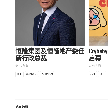
恒隆集团及恒隆地产委任
Cryb
新行政总裁
启幕
7 小时后
6 小时后
access_time
access_time
商业
新闻资讯
人事变动
商业
设计
站点地图