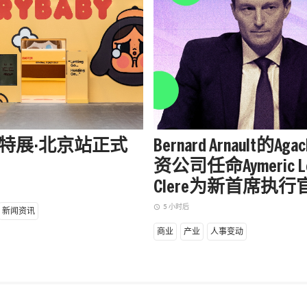
aby特展·北京站正式
Bernard Arnault的Aga
资公司任命Aymeric L
Clere为新首席执行
5 小时后
access_time
新闻资讯
商业
产业
人事变动