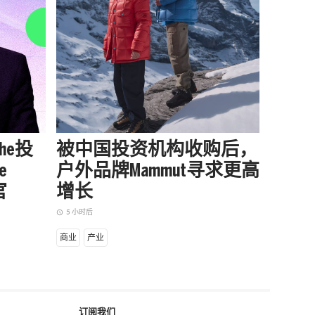
che投
被中国投资机构收购后，
Boss 
e
户外品牌Mammut寻求更高
Curw
官
增长
Kea
5 小时后
4 小时后
access_time
access_time
商业
产业
商业
设
订阅我们