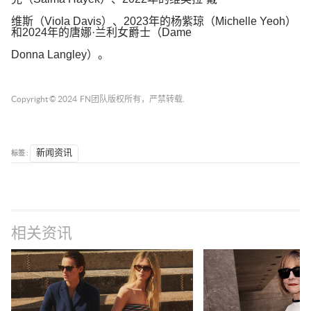
维斯（
Viola Davis
）、
2023
年的杨紫琼（
Michelle Yeoh
）
和
2024
年的唐娜
·
兰利女爵士（
Dame
Donna Langley
）。
Copyright © 2024
FN团队
版权所有，严禁转载.
标签 :
新闻资讯
相关资讯