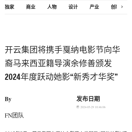
chevron_right
独家
商业
人物
设计
产业
创新研究
开云集团将携手戛纳电影节向华
裔马来西亚籍导演余修善颁发
2024年度跃动她影“新秀才华奖”
By
发布日期
2024-05-29 10:46:06
today
FN团队