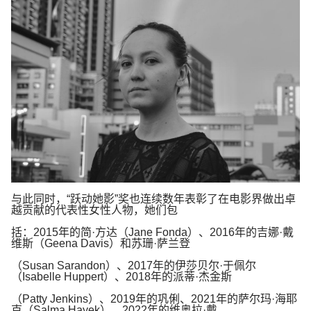
与此同时，
“
跃动她影
”
奖也连续数年表彰了在电影界做出卓
越贡献的代表性女性人物，她们包
括：
2015
年的简
·
方达（
Jane Fonda
）、
2016
年的吉娜
·
戴
维斯（
Geena Davis
）和苏珊
·
萨兰登
（
Susan Sarandon
）、
2017
年的伊莎贝尔
·
于佩尔
（
Isabelle Huppert
）、
2018
年的派蒂
·
杰金斯
（
Patty Jenkins
）、
2019
年的巩俐、
2021
年的萨尔玛
·
海耶
克（
Salma Hayek
）、
2022
年的维奥拉
·
戴