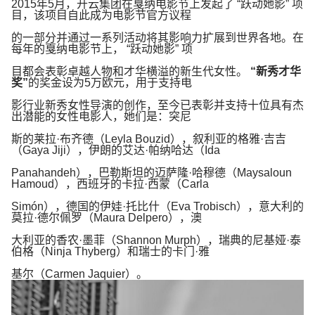
2015
年
5
月，开云集团在戛纳电影节上发起了
“
跃动她影
”
项
目，该项目自此成为电影节官方议程
的一部分并通过一系列活动将其影响力扩展到世界各地。在
每年的戛纳电影节上，
“
跃动她影
”
项
目都会表彰卓越人物和才华横溢的新生代女性。
“
新秀才华
奖
”
的奖金设为
5
万欧元，用于支持电
影行业新秀女性导演的创作，至今已表彰并支持十位具有杰
出潜能的女性电影人，她们是：突尼
斯的莱拉
·
布齐德（
Leyla Bouzid
），叙利亚的格雅
·
吉吉
（
Gaya Jiji
），伊朗的艾达
·
帕纳哈达（
Ida
Panahandeh
），巴勒斯坦的迈萨隆
·
哈穆德（
Maysaloun
Hamoud
），西班牙的卡拉
·
西蒙（
Carla
Simón
），德国的伊娃
·
托比什（
Eva Trobisch
），意大利的
莫拉
·
德尔佩罗（
Maura Delpero
），澳
大利亚的香农
·
墨菲（
Shannon Murph
），瑞典的尼基娅
·
泰
伯格（
Ninja Thyberg
）和瑞士的卡门
·
雅
基尔（
Carmen Jaquier
）。