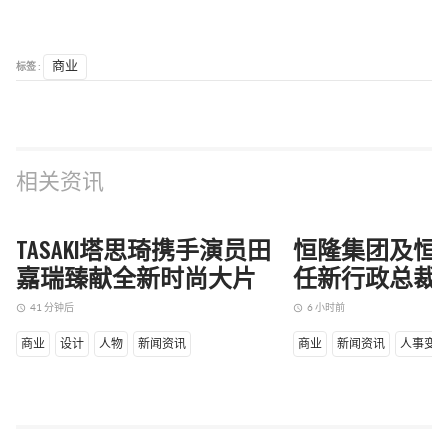
标签 :
商业
相关资讯
TASAKI塔思琦携手演员田
嘉瑞臻献全新时尚大片
41 分钟后
access_time
商业
设计
人物
新闻资讯