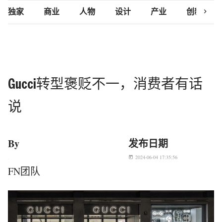
chevron_right
独家
商业
人物
设计
产业
创新研究
Gucci转型褒贬不一，消费者有话
说
By
发布日期
2024-06-04 17:35:56
today
FN团队