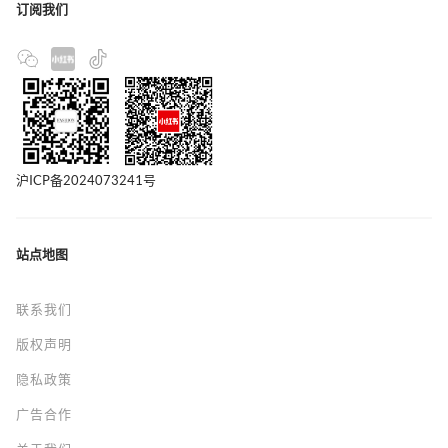
恒隆集团及恒
任新行政总裁
6 小时前
access_time
商业
新闻资讯
人事变
订阅我们
沪ICP备2024073241号