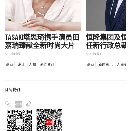
TASAKI塔思琦携手演员田
恒隆集团及恒
嘉瑞臻献全新时尚大片
任新行政总裁
3 小时后
4 小时前
access_time
access_time
商业
设计
人物
新闻资讯
商业
新闻资讯
人事变
订阅我们