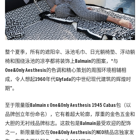
整个夏季，所有的遮阳伞、泳池毛巾、日光躺椅垫、浮动躺
椅和围绕泳池的凉亭都将装饰上Balmain的图案，“与
One&Only Aesthesis的色调和精心策划的周围环境相辅相
成，令人想起1960年代Glyfada的中世纪现代建筑的辉煌时
期”。
至于限量版Balmain x One&Only Aesthesis 1945 Cabas包（以
品牌创立年份命名），它有着超大轮廓，厚重的金色五金和
大胆的无衬线品牌标志。这款包是Balmain最受欢迎的配饰
之一，新限量版仅在One&Only Aesthesis的NEO精品店独家发