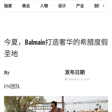
chevron_right
独家
商业
人物
设计
产业
创新研究
今夏，Balmain打造奢华的希腊度假
圣地
By
发布日期
2024-06-11 17:10:42
today
FN团队