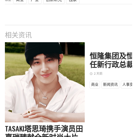
相关资讯
恒隆集团及恒
任新行政总裁
2 天前
access_time
商业
新闻资讯
人事变
TASAKI塔思琦携手演员田