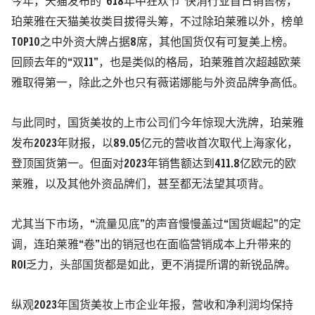
今年，天猫发布的“618年中狂欢节”快消行业首日销售榜，
珀莱雅在天猫美妆类目拔得头筹，不过除珀莱雅以外，榜单
TOP10之中外资大牌占据8席，其他国货仅有
可复美
上榜。
回顾去年的“双11”，也是类似的格局，珀莱雅首次超越欧莱
雅取得第一，除此之外也只有薇诺娜能与外资品牌争高低。
与此同时，国货美妆的上市公司们今年惊现大洗牌，珀莱雅
发布2023年财报，以89.05亿元的营收首次取代
上海家化
，
登顶国货第一。但面对2023年销售额达到411.8亿欧元的欧
莱雅，以及其他外资品牌们，甚至都无法望其项背。
尤其当下市场，“流量见底”的声音慢慢盖过“国货崛起”的定
调，连珀莱雅“卷”出的销冠也在面临营销成本上升带来的
ROI乏力，头部国货都是如此，更不消提所谓的新锐品牌。
纵观2023年国货美妆上市企业年报，营收和净利润均保持