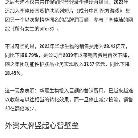
之后夸迪不仅常常在促销时节登录李佳琦直播间，2023年
还加入李佳琦国货护肤系列短片《成分中国·配方游戏》 集
团另一个以次抛精华闻名的品牌润百颜，参与了李佳琦的网
综《所有女生的offer3》。
不过奇怪的是，2023年华熙生物的销售费用为28.42亿元，
同比下降6.79%，是公司自2019年以来销售费用首次下降，
随之集团功能性护肤品业务实现收入37.57 亿元，同比下降
18.45%。
这一现象表明：华熙生物投入巨额的营销费用，已越来越难
以收获与以往相当的转化效果，而一旦停止减少投流，销售
却在翻倍减少。
外资大牌竖起心智壁垒