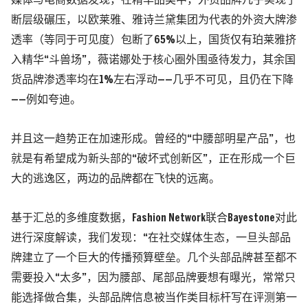
媒体与电商数据发现，在精华品类中，外资品牌几乎实现了
断层级碾压，以欧莱雅、雅诗兰黛集团为代表的外资大牌渗
透率（等同于可见度）包断了65%以上，国货仅有珀莱雅挤
入精华“斗兽场”，薇诺娜处于核心圈外围亟待发力，其余国
货品牌渗透率均在1%左右浮动——几乎不可见，且仍在下降
——例如夸迪。
并且这一趋势正在加速形成。曾经的“中腰部明星产品”，也
就是有希望成为新头部的“破坏式创新区”，正在形成一个巨
大的逃逸区，两边的品牌都在飞快的远离。
基于汇总的多维度数据，Fashion Network联合Bayestone对此
进行深度解读，我们发现：“在社交媒体生态，一旦头部品
牌建立了一个巨大的传播预算壁垒。几个头部品牌甚至都不
需要投入“太多”，因为腰部、尾部品牌要想有曝光，常常只
能选择做合集，头部品牌信息被当作类目标杆写在评测第一