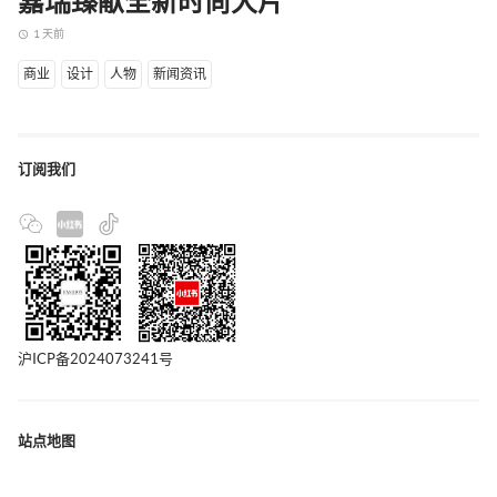
嘉瑞臻献全新时尚大片
1 天前
access_time
商业
设计
人物
新闻资讯
订阅我们
沪ICP备2024073241号
站点地图