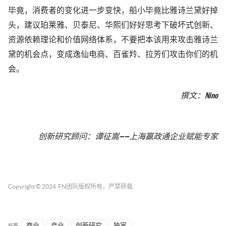
毕竟，消费者的变化进一步变快，船小毕竟比雅诗兰黛好掉
头，建议珀莱雅、贝泰尼、华熙们好好思考下破坏式创新、
资源依赖理论和价值网络体系，不要把本该用来攻击雅诗兰
黛的机会点，变成逸仙电商、百雀羚、拉芳们攻击你们的机
会。
撰文：
Nino
创新研究顾问：谭征嵩
——上海赢政通企业赋能专家
Copyright © 2024
FN团队
版权所有，严禁转载.
标签 :
商业
产业
创新研究
独家