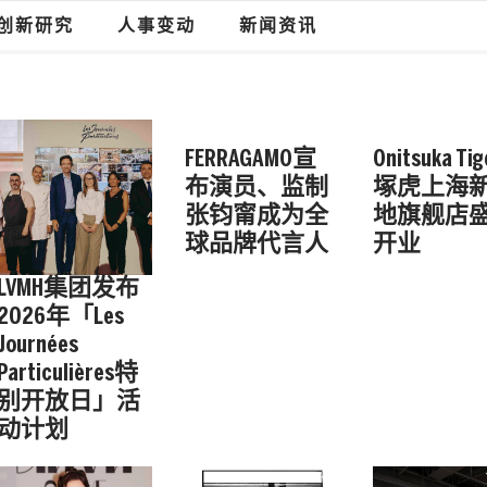
创新研究
人事变动
新闻资讯
FERRAGAMO宣
Onitsuka Ti
布演员、监制
塚虎上海
张钧甯成为全
地旗舰店
球品牌代言人
开业
LVMH集团发布
2026年「Les
Journées
Particulières特
别开放日」活
动计划