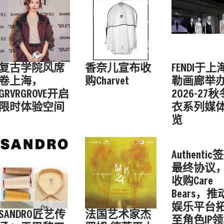
复古学院风席
香奈儿宣布收
FENDI于上
卷上海，
购Charvet
勒画廊举
GRVRGROVE开启
2026-27
限时体验空间
衣系列媒
览
Authentic
最终协议
收购Care
Bears，
娱乐平台
SANDRO匠艺传
法国艺术家杰
至角色IP