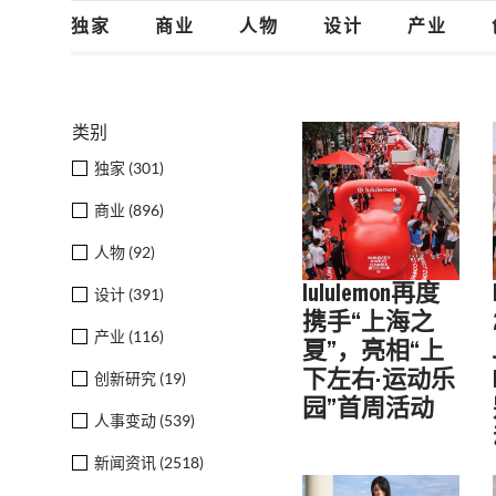
独家
商业
人物
设计
产业
类别
独家 (
301
)
商业 (
896
)
人物 (
92
)
lululemon再度
设计 (
391
)
携手“上海之
产业 (
116
)
夏”，亮相“上
下左右·运动乐
创新研究 (
19
)
园”首周活动
人事变动 (
539
)
新闻资讯 (
2518
)