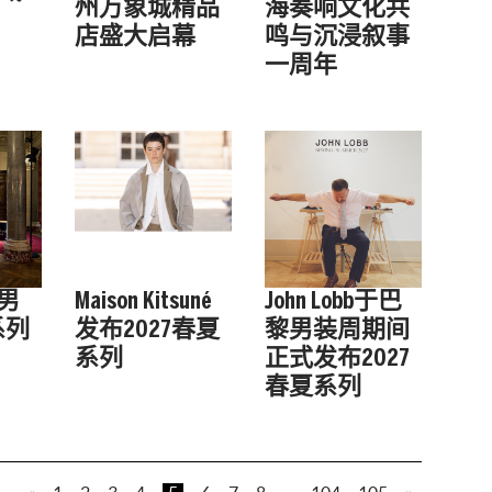
州万象城精品
海奏响文化共
店盛大启幕
鸣与沉浸叙事
一周年
黎男
Maison Kitsuné
John Lobb于巴
系列
发布2027春夏
黎男装周期间
系列
正式发布2027
春夏系列