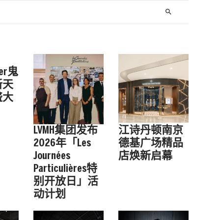
search
ger鬼
新天
盛大
LVMH集团发布
江诗丹顿南京
2026年「Les
德基广场精品
Journées
店焕新启幕
Particulières特
别开放日」活
动计划