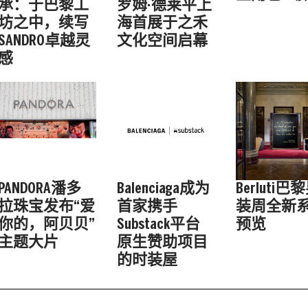
承：于巴黎工
罗姆·德莱平上
坊之中，续写
海首展于之禾
SANDRO卓越灵
文化空间启幕
感
PANDORA潘多
Balenciaga成为
Berluti巴
拉珠宝发布“爱
首家携手
装周全新
你的，阿贝贝”
Substack平台
预览
主题大片
原生赞助项目
的时装屋