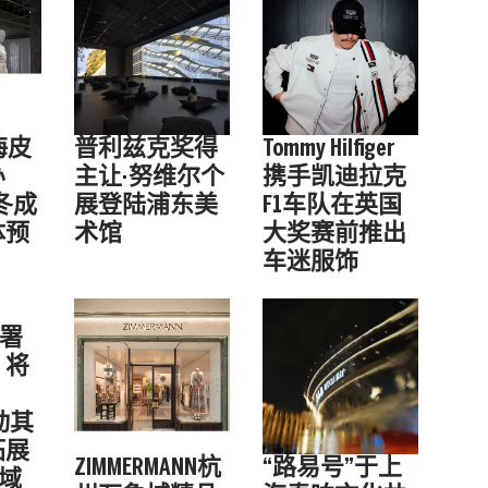
海皮
普利兹克奖得
Tommy Hilfiger
办
主让·努维尔个
携手凯迪拉克
秋冬成
展登陆浦东美
F1车队在英国
体预
术馆
大奖赛前推出
车迷服饰
签署
，将
推动其
拓展
ZIMMERMANN杭
“路易号”于上
领域