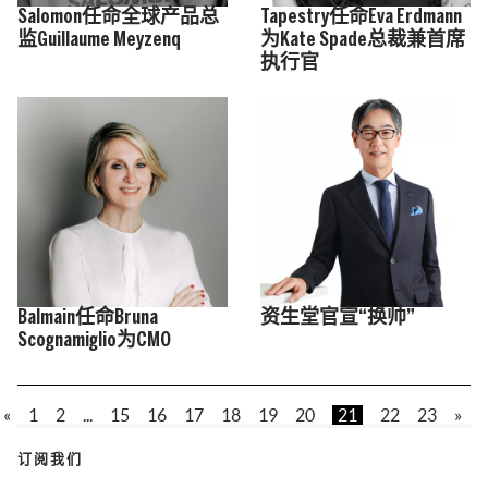
Salomon任命全球产品总
Tapestry任命Eva Erdmann
监Guillaume Meyzenq
为Kate Spade总裁兼首席
执行官
Balmain任命Bruna
资生堂官宣“换帅”
Scognamiglio为CMO
«
1
2
...
15
16
17
18
19
20
21
22
23
»
订阅我们