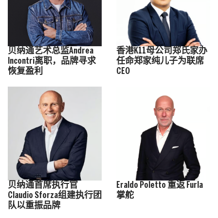
贝纳通艺术总监Andrea
香港K11母公司郑氏家办
Incontri离职，品牌寻求
任命郑家纯儿子为联席
恢复盈利
CEO
贝纳通首席执行官
Eraldo Poletto 重返 Furla
Claudio Sforza组建执行团
掌舵
队以重振品牌