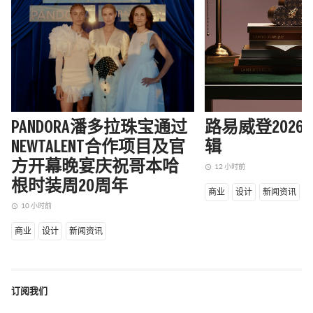
PANDORA潘多拉珠宝通过
路易威登202
NEWTALENT合作项目及官
辑
方开幕晚宴庆祝哥本哈
12 小时前
access_time
根时装周20周年
商业
设计
新闻资讯
10 小时前
access_time
商业
设计
新闻资讯
订阅我们