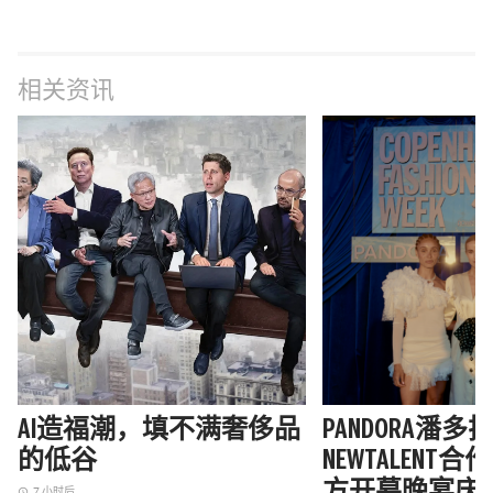
相关资讯
AI造福潮，填不满奢侈品
PANDORA潘
的低谷
NEWTALENT
方开幕晚宴庆
7 小时后
access_time