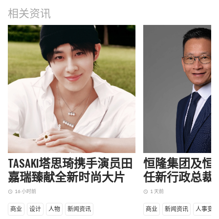
相关资讯
TASAKI塔思琦携手演员田
恒隆集团及恒
嘉瑞臻献全新时尚大片
任新行政总裁
16 小时前
1 天前
access_time
access_time
商业
设计
人物
新闻资讯
商业
新闻资讯
人事变