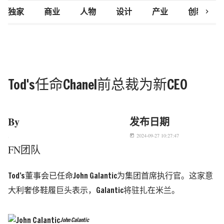
chevron_right
独家
商业
人物
设计
产业
创新研究
Tod's任命Chanel前总裁为新CEO
By
发布日期
2024-09-27 10:27:47
today
FN团队
Tod’s董事会已任命John Galantic为集团首席执行官。这家意
大利奢侈鞋履巨头表示，Galantic将驻扎在米兰。
John Calantic