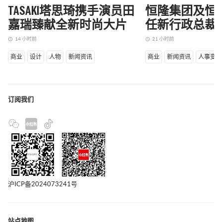
TASAKI塔思琦携手演员田
恒隆集团及恒
嘉瑞臻献全新时尚大片
任新行政总裁
14 小时前
21 小时前
access_time
access_time
商业
设计
人物
新闻资讯
商业
新闻资讯
人事变
订阅我们
沪ICP备2024073241号
站点地图