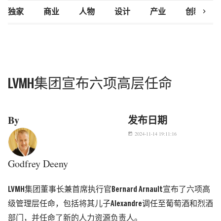
chevron_right
独家
商业
人物
设计
产业
创新研究
LVMH集团宣布六项高层任命
By
发布日期
2024-11-14 19:11:16
today
Godfrey Deeny
LVMH集团董事长兼首席执行官Bernard Arnault宣布了六项高
级管理层任命，包括将其儿子Alexandre调任至葡萄酒和烈酒
部门，并任命了新的人力资源负责人。