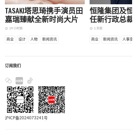
TASAKI塔思琦携手演员田
恒隆集团及恒
嘉瑞臻献全新时尚大片
任新行政总裁
19 小时前
1 天前
access_time
access_time
商业
设计
人物
新闻资讯
商业
新闻资讯
人事变
订阅我们
沪ICP备2024073241号