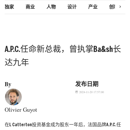
chevron_right
独家
商业
人物
设计
产业
创新研究
A.P.C.任命新总裁，曾执掌Ba&sh长
达九年
By
发布日期
2024-11-20 17:57:00
today
Olivier Guyot
在L Catterton投资基金成为股东一年后，法国品牌A.P.C.任