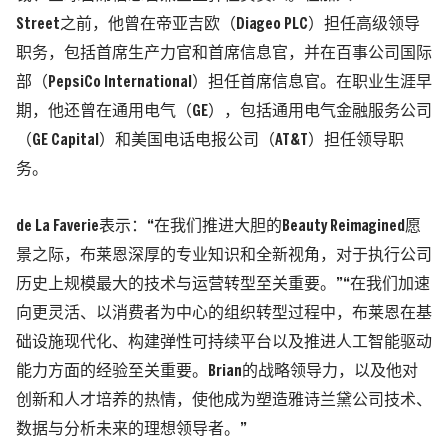
Street之前，他曾在帝亚吉欧（Diageo PLC）担任高级领导
职务，包括首席生产力官和首席信息官，并在百事公司国际
部（PepsiCo International）担任首席信息官。在职业生涯早
期，他还曾在通用电气（GE），包括通用电气金融服务公司
（GE Capital）和美国电话电报公司（AT&T）担任领导职
务。
de La Faverie表示：“在我们推进大胆的Beauty Reimagined愿
景之际，布莱恩深厚的专业知识和全新视角，对于执行公司
历史上规模最大的技术与运营转型至关重要。”“在我们加速
向更灵活、以消费者为中心的组织转型过程中，布莱恩在基
础设施现代化、构建弹性可持续平台以及推进人工智能驱动
能力方面的经验至关重要。Brian的战略领导力，以及他对
创新和人才培养的热情，使他成为塑造雅诗兰黛公司技术、
数据与分析未来的理想领导者。”