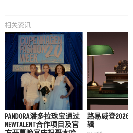
相关资讯
PANDORA潘多拉珠宝通过
路易威登202
NEWTALENT合作项目及官
辑