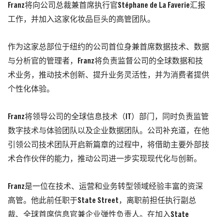
Franz将向公司总裁兼首席执行官Stéphane de La Faverie汇报
工作，并加入这家化妆品巨头的高管团队。
作为这家总部位于纽约的公司首位身兼首席数据技术、数据
与分析官的管理者，Franz将负责监督公司的全球数据和技
术业务，推动技术创新、提升业务灵活性，并为消费者提供
个性化体验。
Franz将领导公司的全球信息技术（IT）部门，同时负责监管
数字技术与体验团队以及企业数据团队。公司补充道，在他
引领公司技术团队开启新篇章的过程中，将借助主要外部技
术合作伙伴的能力，推动公司进一步实现现代化与创新。
Franz是一位在技术、运营和业务转型领域经验丰富的资深
高管。他此前任职于State Street，离职前担任执行副总
裁、全球首席信息官兼企业弹性负责人。在加入State