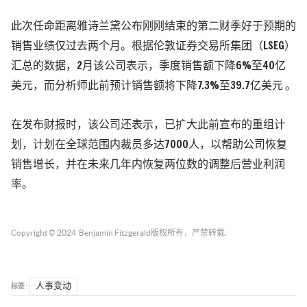
此次任命距离雅诗兰黛公布刚刚结束的第二财季好于预期的
销售业绩仅过去两个月。根据伦敦证券交易所集团（LSEG）
汇总的数据，2月该公司表示，季度销售额下降6%至40亿
美元，而分析师此前预计销售额将下降7.3%至39.7亿美元 。
在发布财报时，该公司还表示，已扩大此前宣布的重组计
划，计划在全球范围内裁员多达7000人，以帮助公司恢复
销售增长，并在未来几年内恢复两位数的调整后营业利润
率。
Copyright © 2024
Benjamin Fitzgerald
版权所有，严禁转载.
标签 :
人事变动