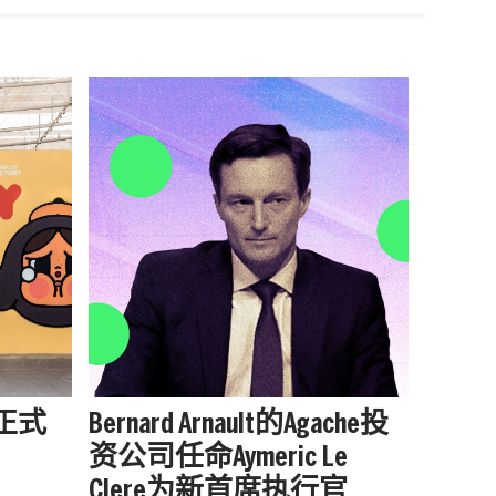
站正式
Bernard Arnault的Agache投
被中
资公司任命Aymeric Le
户外品
Clere为新首席执行官
增长