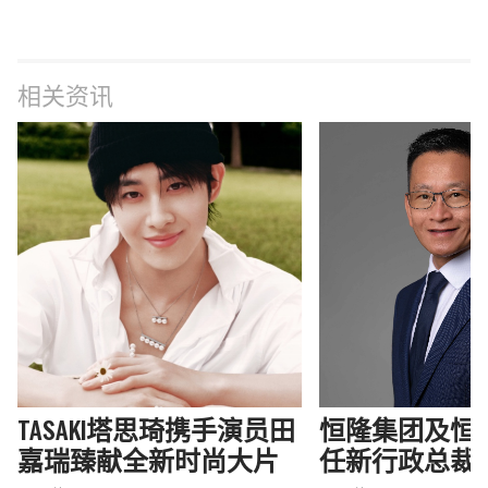
相关资讯
TASAKI塔思琦携手演员田
恒隆集团及恒
嘉瑞臻献全新时尚大片
任新行政总裁