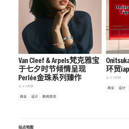
Van Cleef & Arpels梵克雅宝
Onits
于七夕时节倾情呈现
环贸i
Perlée金珠系列臻作
4 小时前
access_time
4 小时前
access_time
商业
设计
商业
设计
新闻资讯
站点地图