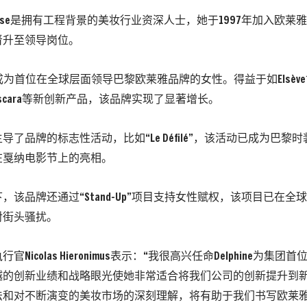
-Hovasse是拥有工程背景的美妆行业资深人士，她于1997年加入欧
晋升至领导岗位。
她成为首位在全球层面领导巴黎欧莱雅品牌的女性。得益于如Elsèv
a Mascara等新创新产品，该品牌实现了显著增长。
导了品牌的标志性活动，比如“Le Défilé”，该活动已成为巴黎
在戛纳电影节上的亮相。
，该品牌还通过“Stand-Up”项目支持女性赋权，该项目已在全球
对街头骚扰。
官Nicolas Hieronimus表示：“我很高兴任命Delphine为集
越的创新业绩和战略眼光使她非常适合将我们公司的创新提升到
法和对不断演变的美妆市场的深刻理解，将有助于我们书写欧莱雅