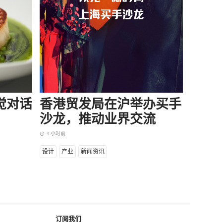
味觉对话
香港贸发局在沪举办买手
当所
沙龙，推动业界交流
却逆
4 小时前
5 小时前
access_time
access_time
设计
产业
新闻资讯
商业
产
订阅我们