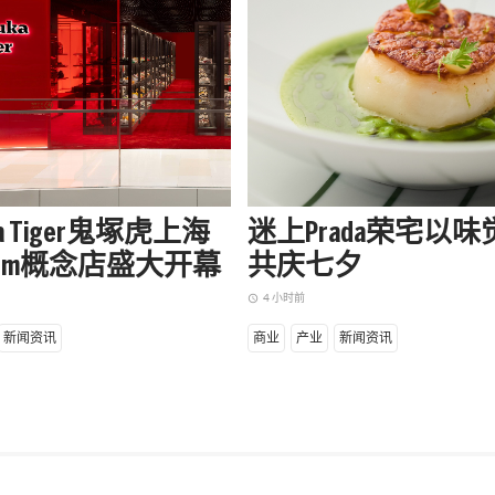
uka Tiger鬼塚虎上海
迷上Prada荣宅以
apm概念店盛大开幕
共庆七夕
4 小时前
access_time
新闻资讯
商业
产业
新闻资讯