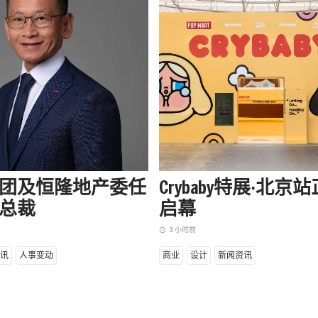
团及恒隆地产委任
Crybaby特展·北京
总裁
启幕
3 小时前
access_time
讯
人事变动
商业
设计
新闻资讯