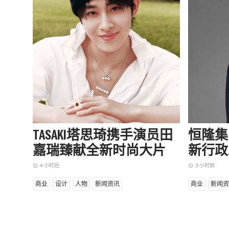
TASAKI塔思琦携手演员田
恒隆集
嘉瑞臻献全新时尚大片
新行政
4 小时后
3 小时前
access_time
access_time
商业
设计
人物
新闻资讯
商业
新闻资