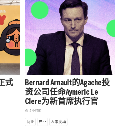
站正式
Bernard Arnault的Agache投
被中
资公司任命Aymeric Le
户外品
Clere为新首席执行官
增长
5 小时前
5 小时前
access_time
access_time
商业
产业
人事变动
商业
产