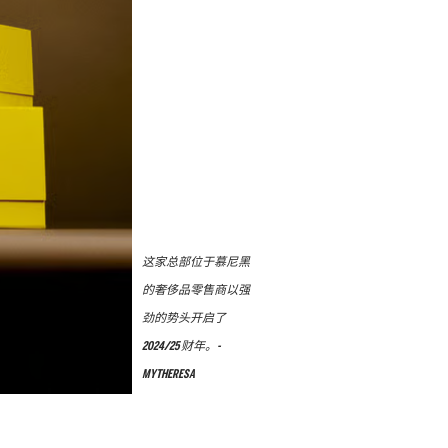
这家总部位于慕尼黑
的奢侈品零售商以强
劲的势头开启了
2024/25 财年。-
MYTHERESA