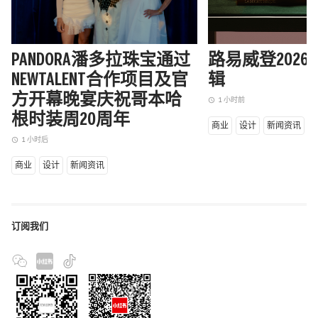
PANDORA潘多拉珠宝通过
路易威登202
NEWTALENT合作项目及官
辑
方开幕晚宴庆祝哥本哈
1 小时前
access_time
根时装周20周年
商业
设计
新闻资讯
1 小时后
access_time
商业
设计
新闻资讯
订阅我们