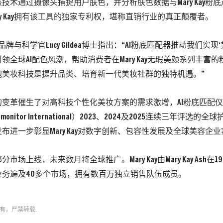
技术通过摄像头捕捉用户肤色，并分析肤色数据与Mary Kay粉底
ry Kay拥有该工具的独家专利权，堪称直销行业的真正颠覆者。
y首席品牌与科学官Lucy Gildea博士指出：“AI粉底匹配器推动我们实
领全球AI配色风潮，帮助消费者在Mary Kay无瑕美颜系列丰富
抱美妆科技是提升品类、培育新一代美妆社群的独特机遇。”
的变革催生了对高科技个性化美妆方案的需求激增，AI粉底匹配
monitor International）2023、2024及2025连续三年评
布进一步彰显Mary Kay对数字创新、包容性发展及全球美容企
市场上线，未来数月将全球推广。Mary Kay由Mary Kay Ash在
业务遍及40多个市场，拥有数百万独立销售队伍成员。
有，严禁转载.