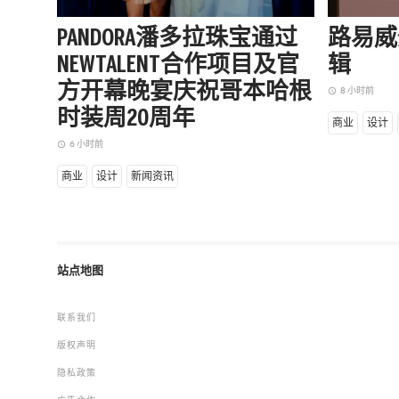
PANDORA潘多拉珠宝通过
路易威
NEWTALENT合作项目及官
辑
方开幕晚宴庆祝哥本哈根
8 小时前
access_time
时装周20周年
商业
设计
6 小时前
access_time
商业
设计
新闻资讯
站点地图
联系我们
版权声明
隐私政策