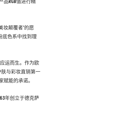
产品RGB值进行精
现‘美妆颠覆者’的愿
的粉底色系中找到理
仪应运而生。作为欧
选的全球护肤与彩妆直销第一
业家赋能的承诺。
1963年创立于德克萨