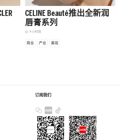
LER
CELINE Beauté推出全新润
阿迪达
唇膏系列
季起
赛队
9 小时前
access_time
11 小时前
access_time
商业
产业
美妆
商业
设
订阅我们