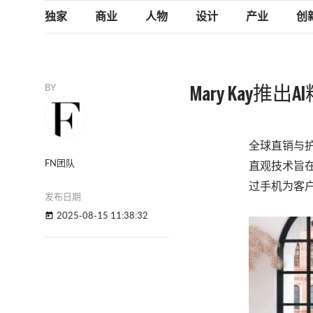
独家
商业
人物
设计
产业
创
BY
Mary Kay推
全球直销与护肤
FN团队
直观技术旨在
过手机为客
发布日期
2025-08-15 11:38:32
today