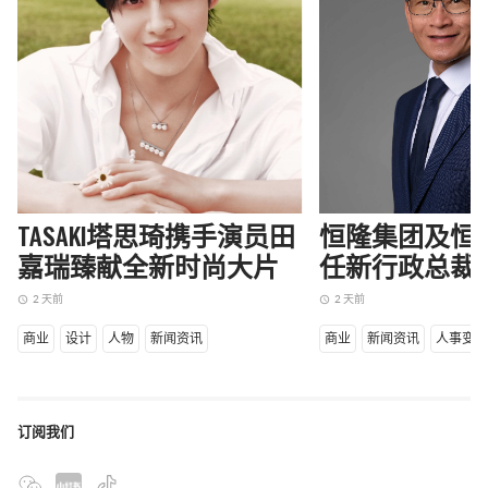
TASAKI塔思琦携手演员田
恒隆集团及恒
嘉瑞臻献全新时尚大片
任新行政总裁
2 天前
2 天前
access_time
access_time
商业
设计
人物
新闻资讯
商业
新闻资讯
人事变
订阅我们