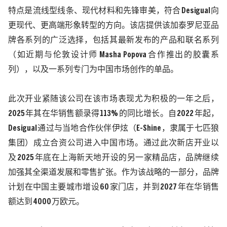
特点是流线型线条、现代材料和先锋审美，符合
Desigual
向
更现代、更高端形象转型的方向。该店提供该加泰罗尼亚品
牌各系列的广泛选择，包括其最新发布的产品和联名系列
（如近期与伦敦设计师
Masha Popova
合作推出的胶囊系
列），以及一系列专门为中国市场创作的单品。
此次开业紧随该公司在该市场表现尤为积极的一年之后，
2025
年其在华销售额录得
113%
的同比增长。自
2022
年起，
Desigual
通过与当地合作伙伴伊炫（
E-Shine
，隶属于七匹狼
集团）成立合资公司进入中国市场。通过此次新店开业以
及
2025
年底在上海新天地开设的另一家精品店，品牌继续
加强其全渠道发展和零售扩张。作为该战略的一部分，品牌
计划在中国主要城市增设
60
家门店，并到
2027
年在华销售
额达到
4000
万欧元。