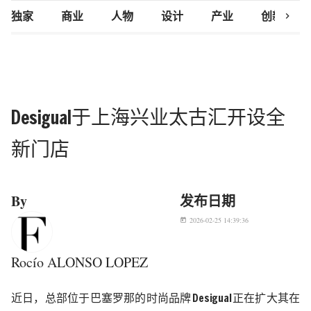
chevron_right
独家
商业
人物
设计
产业
创新研究
Desigual于上海兴业太古汇开设全
新门店
By
发布日期
2026-02-25 14:39:36
today
Rocío ALONSO LOPEZ
近日，
总部位于巴塞罗那的时尚品牌
Desigual
正在扩大其在