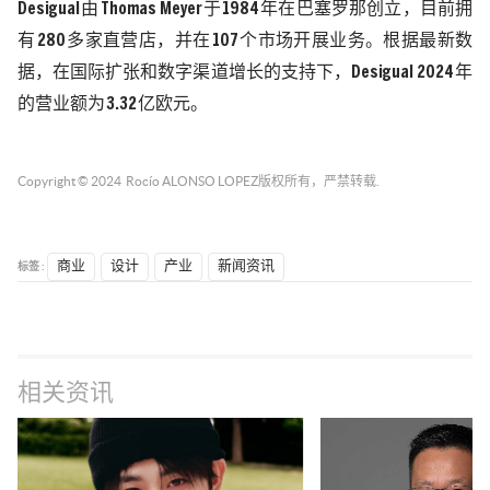
Desigual
由
Thomas Meyer
于
1984
年在巴塞罗那创立，目前拥
有
280
多家直营店，并在
107
个市场开展业务。根据最新数
据，在国际扩张和数字渠道增长的支持下，
Desigual 2024
年
的营业额为
3.32
亿欧元。
Copyright © 2024
Rocío ALONSO LOPEZ
版权所有，严禁转载.
标签 :
商业
设计
产业
新闻资讯
相关资讯