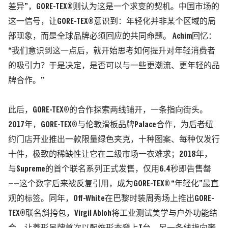
差异”，GORE-TEX®则认为这是一个求变的契机。中国市场的
这一信号，让GORE-TEX®意识到：年轻化并非某个区域的局
部现象，而是全球品牌必须回应的共同命题。 Achim回忆：
“我们意识到这一点后，就开始思考如何提升对年轻消费者
的吸引力？于是决定，是否可以与一些更潮流、更年轻的品
牌合作。”
此后，GORE-TEX®的合作探索两线铺开，一条指向街头。
2017年，GORE-TEX®与伦敦滑板品牌
Palace
合作，为后者纽
约门店开业推出一款限量绿色夹克，十种图案、每种仅发行
十件，极致的稀缺性让它在二级市场一衣难求；2018年，
与Supreme的首个联名系列正式发售，仅用6.4秒即告售罄
——这个数字后来被反复引用，成为GORE-TEX® “年轻化”最直
观的标签。同年，Off-White在巴黎时装周秀场上推出GORE-
TEX®联名斜挎包，Virgil Abloh将工业测试美学与户外功能结