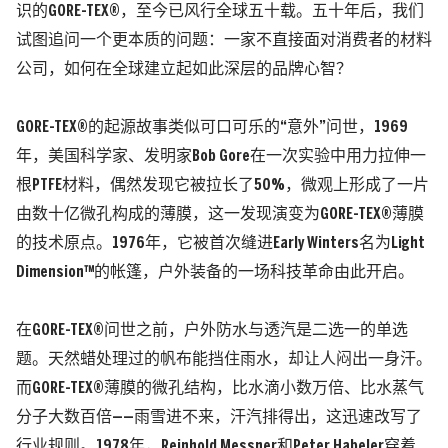
识的GORE-TEX®，至今已风行全球五十载。五十年后，我们
试图追问一个更本质的问题：一家不直接面对消费者的材料
公司，如何在全球建立起如此深层的品牌心智？
GORE-TEX®的起源故事类似可口可乐的“意外”问世，1969
年，美国科学家、发明家Bob Gore在一次实验中用力拉伸一
根
PTFE材料
，偶然发现它被拉长了50%，微观上形成了一片
由数十亿微孔构成的薄膜，这一发现演变为GORE-TEX®薄膜
的技术原点。1976年，它被首次缝进Early Winters名为Light
Dimension™的帐篷，户外装备的一场科技革命由此开启。
在GORE-TEX®问世之前，户外防水与透汽是二选一的单选
题。天然蜡处理过的帆布能挡住雨水，却让人闷出一身汗。
而GORE-TEX®薄膜的微孔结构，比水滴小数万倍、比水蒸气
分子大数百倍——雨雪进不来，汗汽排得出，这迅速改写了
行业规则。1978年，Reinhold Messner和Peter Habeler穿着