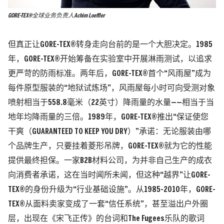
GORE-TEX®全球业务负责人Achim Loeffler
但真正让GORE-TEX®转身走向台前的是一个大胆决定。1985
年，GORE-TEX®开始筹备在实验室中开展淋雨测试，以追求
更严苛的防雨标准。两年后，GORE-TEX®首个“
风雨屋
”成为
每件原型服装的“地狱试炼场”，风雨屋每小时可向受测对象
喷射相当于558.8毫米
（22英寸）
降雨量的水量——相当于当
地年均降雨量的三倍。1989年，GORE-TEX®推出“保证使您
干爽
（GUARANTEED TO KEEP YOU DRY）
”承诺：无论服装由哪
个品牌生产，只要挂着菱形吊牌，GORE-TEX®就为它的性能
提供最终担保。
一家B2B材料公司，为并非自己生产的成衣
向消费者承诺，这在当时闻所未闻，但这种“越界”让GORE-
TEX®的身份升级为“行业基础设施”。
从1985-2010年，GORE-
TEX®从面料卖家变成了一套“信任系统”，甚至溢出户外圈
层，出现在《宋飞正传》的台词和The Fugees乐队的歌词