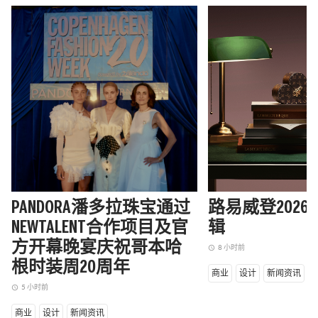
PANDORA潘多拉珠宝通过
路易威登202
NEWTALENT合作项目及官
辑
方开幕晚宴庆祝哥本哈
8 小时前
access_time
根时装周20周年
商业
设计
新闻资讯
5 小时前
access_time
商业
设计
新闻资讯