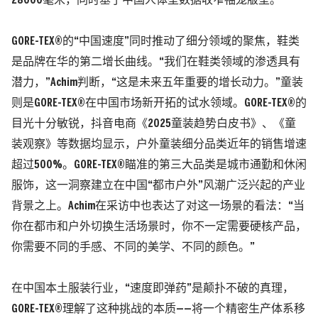
28000毫米，同时基于中国人体型数据收窄袖笼版型。
GORE-TEX®的“中国速度”同时推动了细分领域的聚焦，鞋类
是品牌在华的第二增长曲线。“我们在鞋类领域的渗透具有
潜力，”Achim判断，“这是未来五年重要的增长动力。”童装
则是GORE-TEX®在中国市场新开拓的试水领域。GORE-TEX®的
目光十分敏锐，抖音电商《2025童装趋势白皮书》、《童
装观察》等数据均显示，户外童装细分品类近年的销售增速
超过500%。GORE-TEX®瞄准的第三大品类是城市通勤和休闲
服饰，这一洞察建立在中国“都市户外”风潮广泛兴起的产业
背景之上。Achim在采访中也表达了对这一场景的看法：“当
你在都市和户外切换生活场景时，你不一定需要硬核产品，
你需要不同的手感、不同的美学、不同的颜色。”
在中国本土服装行业，“速度即弹药”是颠扑不破的真理，
GORE-TEX®理解了这种挑战的本质——
将一个精密生产体系移