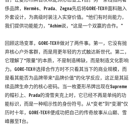
合，让菱形吊牌首次以配饰形态登上T台。另一条线指向奢
侈品牌，Hermès、Prada、Zegna先后将GORE-TEX®面料融入
外套设计，为高级时装注入实穿价值。“他们有时尚能力，
我们提供功能能力，”Achim说，“这是一个双赢的合作。”
回顾这场变革，GORE-TEX®做对了两件事。
第一，它没有抛
弃核心户外客群，而是用更年轻的方式触达新世代。第二，
它理解了“限量”的本质，不是制造稀缺，而是制造文化影响
力。
GORE-TEX®选择合作方时不只看其当下的商业规模，而
是看其能否为品牌带来“品牌价值”的化学反应，这正是其延
续品牌生命力的核心密码。当一枚菱形吊牌出现在Supreme
的帽衫上、Prada的滑雪夹克上时，它已经不再是单纯的功
能标识，而是一种昭示性的身份符号。从“变老”到“变潮”仅
历时十年，GORE-TEX®便成功把自己的传奇故事从山巅、雪
峰搬至T台。